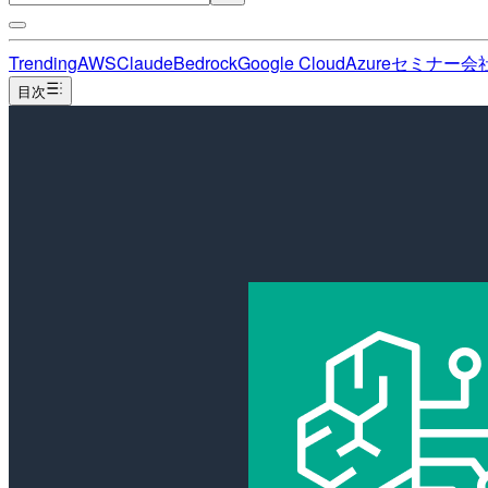
Trending
AWS
Claude
Bedrock
Google Cloud
Azure
セミナー
会
目次