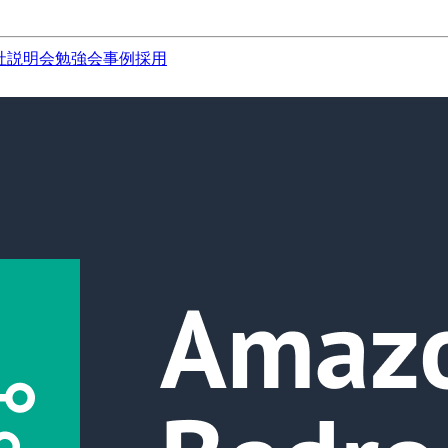
社説明会
勉強会
事例
採用