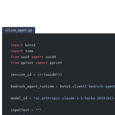
inline_agent.py
import
 boto3
import
 time
from
 uuid 
import
 uuid4
from
 pprint 
import
 pprint
session_id 
=
 str
(uuid4())
bedrock_agent_runtime 
=
 boto3.client(
'bedrock-agen
model_id 
=
 "us.anthropic.claude-3-5-haiku-20241022
inputText 
=
 """