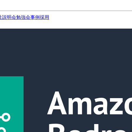
社説明会
勉強会
事例
採用