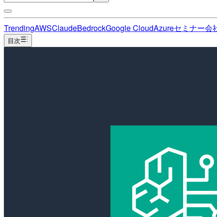
Trending
AWS
Claude
Bedrock
Google Cloud
Azure
セミナー
会
目次