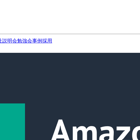
社説明会
勉強会
事例
採用