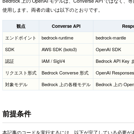
Bedrock 上の OpenAI モデルは、Converse API ではな
使用します。両者の違いは以下のとおりです。
観点
Converse API
Resp
エンドポイント
bedrock-runtime
bedrock-mantle
SDK
AWS SDK (boto3)
OpenAI SDK
認証
IAM / SigV4
Bedrock API Ke
リクエスト形式
Bedrock Converse 形式
OpenAI Response
対象モデル
Bedrock 上の各種モデル
Bedrock 上の Ope
前提条件
本記事のコードを実行するには、以下が完了している必要が