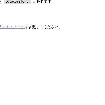
限と
が必要です。
botocore[crt]
式ドキュメント
を参照してください。