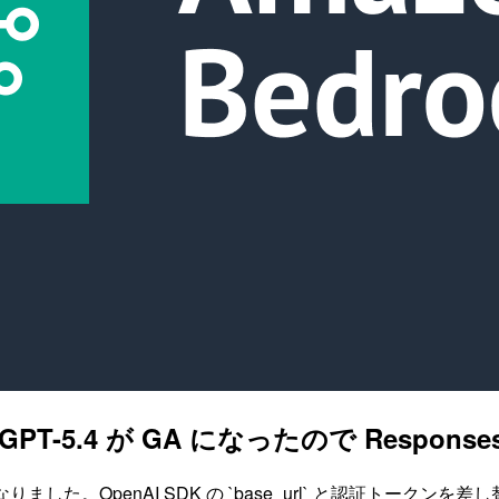
.5 / GPT-5.4 が GA になったので Respo
5.4 が GA になりました。OpenAI SDK の `base_url` と