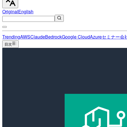
Original
English
Trending
AWS
Claude
Bedrock
Google Cloud
Azure
セミナー
会
目次