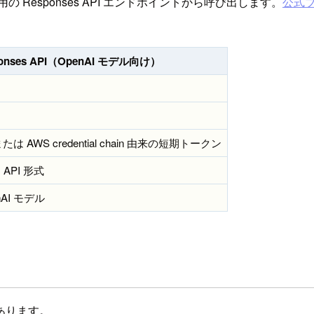
く、専用の Responses API エンドポイントから呼び出します。
公式
onses API（OpenAI モデル向け）
y または AWS credential chain 由来の短期トークン
s API 形式
nAI モデル
あります。