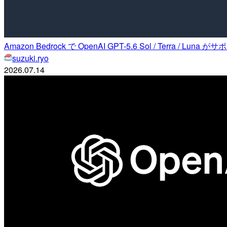
Amazon Bedrock で OpenAI GPT-5.6 Sol / Terra / 
suzuki.ryo
2026.07.14