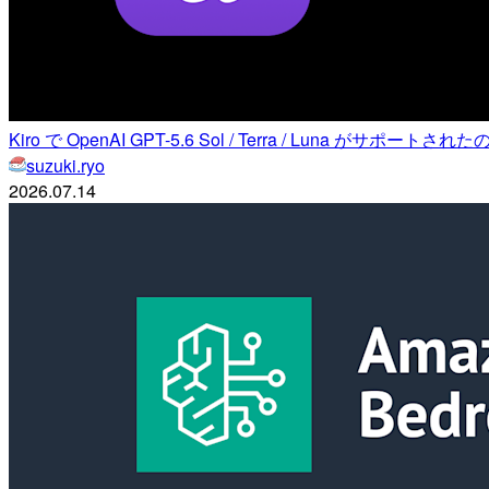
Kiro で OpenAI GPT-5.6 Sol / Terra / Luna がサポー
suzuki.ryo
2026.07.14