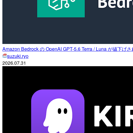
Amazon Bedrock の OpenAI GPT-5.6 Terra / Luna が値
suzuki.ryo
2026.07.31