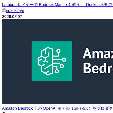
Lambda レイヤーで Bedrock Mantle を使う — Docker
suzuki.ryo
2026.07.07
Amazon Bedrock 上の OpenAI モデル（GPT-5.5）