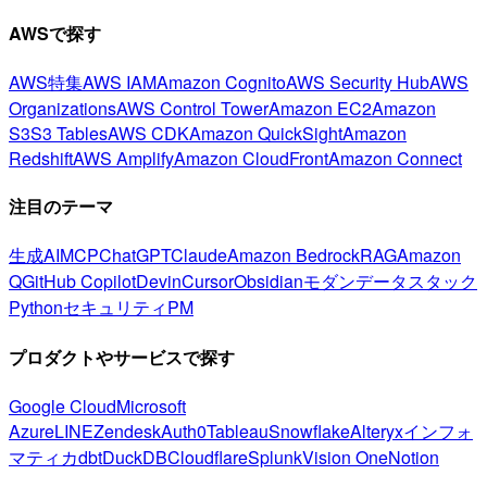
AWSで探す
AWS特集
AWS IAM
Amazon Cognito
AWS Security Hub
AWS
Organizations
AWS Control Tower
Amazon EC2
Amazon
S3
S3 Tables
AWS CDK
Amazon QuickSight
Amazon
Redshift
AWS Amplify
Amazon CloudFront
Amazon Connect
注目のテーマ
生成AI
MCP
ChatGPT
Claude
Amazon Bedrock
RAG
Amazon
Q
GitHub Copilot
Devin
Cursor
Obsidian
モダンデータスタック
Python
セキュリティ
PM
プロダクトやサービスで探す
Google Cloud
Microsoft
Azure
LINE
Zendesk
Auth0
Tableau
Snowflake
Alteryx
インフォ
マティカ
dbt
DuckDB
Cloudflare
Splunk
Vision One
Notion