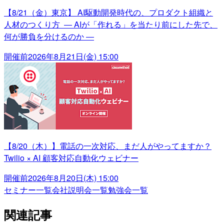
【8/21（金）東京】 AI駆動開発時代の、プロダクト組織と
人材のつくり方 ― AIが「作れる」を当たり前にした先で、
何が勝負を分けるのか ―
開催前
2026年8月21日(金) 15:00
【8/20（木）】電話の一次対応、まだ人がやってますか？
Twilio × AI 顧客対応自動化ウェビナー
開催前
2026年8月20日(木) 15:00
セミナー一覧
会社説明会一覧
勉強会一覧
関連記事