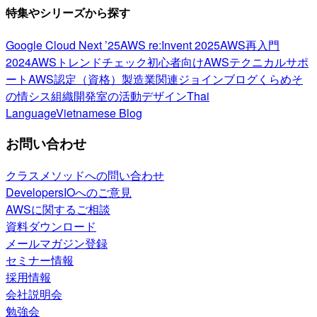
特集やシリーズから探す
Google Cloud Next ’25
AWS re:Invent 2025
AWS再入門
2024
AWSトレンドチェック
初心者向け
AWSテクニカルサポ
ート
AWS認定（資格）
製造業関連
ジョインブログ
くらめそ
の情シス
組織開発室の活動
デザイン
Thai
Language
Vietnamese Blog
お問い合わせ
クラスメソッドへの問い合わせ
DevelopersIOへのご意見
AWSに関するご相談
資料ダウンロード
メールマガジン登録
セミナー情報
採用情報
会社説明会
勉強会