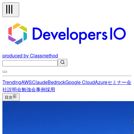
produced by Classmethod
Trending
AWS
Claude
Bedrock
Google Cloud
Azure
セミナー
会
社説明会
勉強会
事例
採用
目次