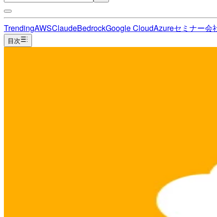
Trending
AWS
Claude
Bedrock
Google Cloud
Azure
セミナー
会
目次