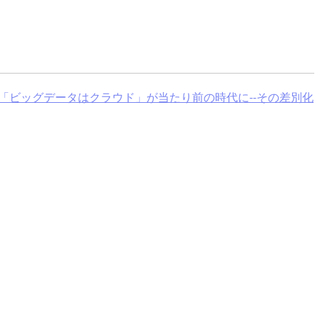
ズ ビッグデータ編 「ビッグデータはクラウド」が当たり前の時代に--その差別化