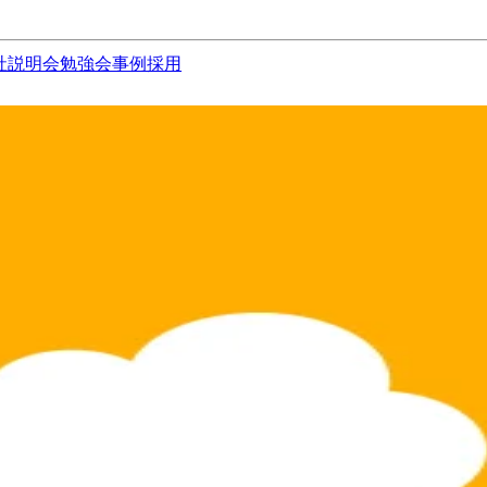
社説明会
勉強会
事例
採用