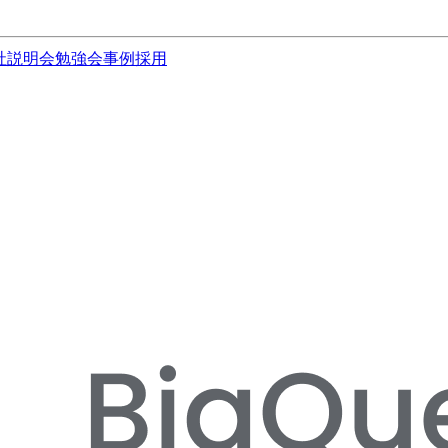
社説明会
勉強会
事例
採用