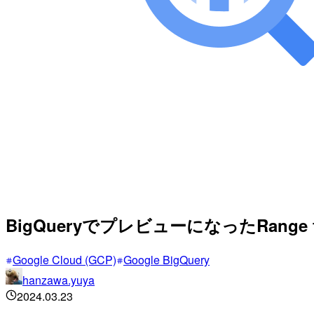
BigQueryでプレビューになったRange 
Google Cloud (GCP)
Google BigQuery
hanzawa.yuya
2024.03.23