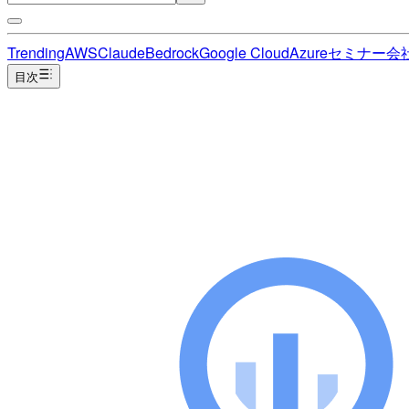
Trending
AWS
Claude
Bedrock
Google Cloud
Azure
セミナー
会
目次