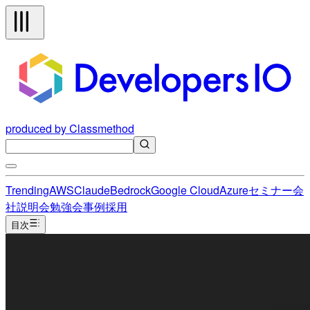
produced by Classmethod
Trending
AWS
Claude
Bedrock
Google Cloud
Azure
セミナー
会
社説明会
勉強会
事例
採用
目次