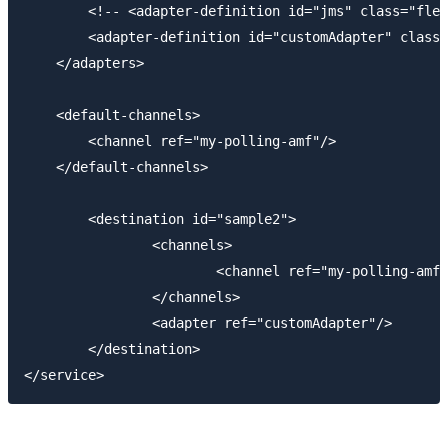
        <!-- <adapter-definition id="jms" class="flex
        <adapter-definition id="customAdapter" class=
    </adapters>

    <default-channels>

        <channel ref="my-polling-amf"/>

    </default-channels>

	<destination id="sample2">  

		<channels>  

			<channel ref="my-polling-amf"/>

		</channels>  

		<adapter ref="customAdapter"/>  

	</destination>

</service>