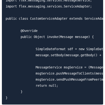
import flex.messaging.services.MessageService;

import flex.messaging.services.ServiceAdapter;

public class CustomServiceAdapter extends ServiceAdap
	@Override

	public Object invoke(Message message) {

		SimpleDateFormat sdf = new SimpleDateFormat("yyyy/MM/dd HH:mm:ss");

		message.setBody(message.getBody() + "  " + sdf.format(new Date()));

		MessageService msgService = (MessageService)getDestination().getService();

		msgService.pushMessageToClients(message, true);

		msgService.sendPushMessageFromPeer(message, true);

		return null;

	}

}