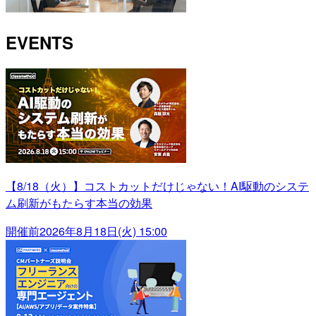
EVENTS
【8/18（火）】コストカットだけじゃない！AI駆動のシステ
ム刷新がもたらす本当の効果
開催前
2026年8月18日(火) 15:00