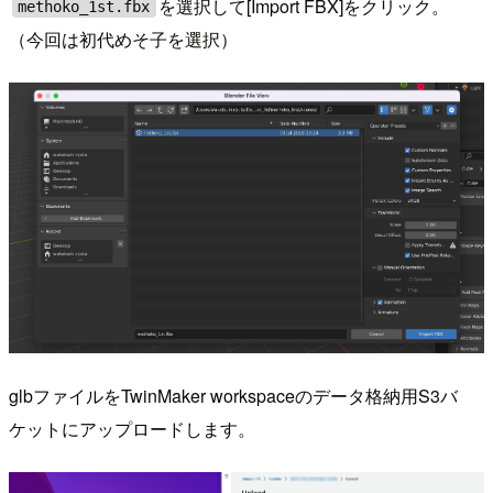
を選択して[Import FBX]をクリック。
methoko_1st.fbx
（今回は初代めそ子を選択）
glbファイルをTwinMaker workspaceのデータ格納用S3バ
ケットにアップロードします。