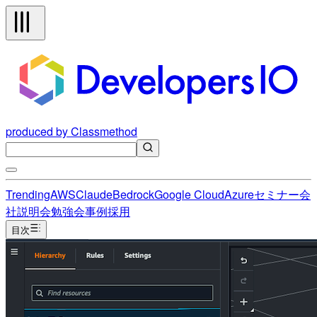
produced by Classmethod
Trending
AWS
Claude
Bedrock
Google Cloud
Azure
セミナー
会
社説明会
勉強会
事例
採用
目次