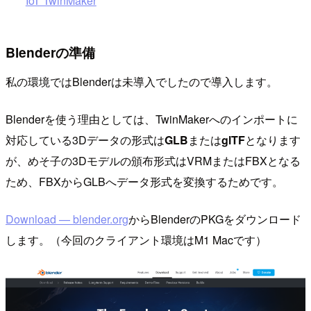
IoT TwinMaker
Blenderの準備
私の環境ではBlenderは未導入でしたので導入します。
Blenderを使う理由としては、TwinMakerへのインポートに
対応している3Dデータの形式は
GLB
または
glTF
となります
が、めそ子の3Dモデルの頒布形式はVRMまたはFBXとなる
ため、FBXからGLBへデータ形式を変換するためです。
Download — blender.org
からBlenderのPKGをダウンロード
します。（今回のクライアント環境はM1 Macです）