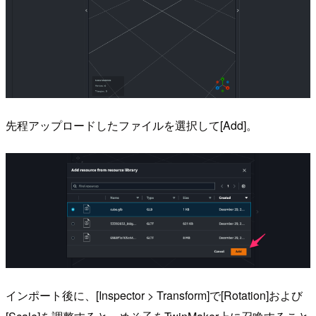
先程アップロードしたファイルを選択して[Add]。
インポート後に、[Inspector > Transform]で[Rotation]および