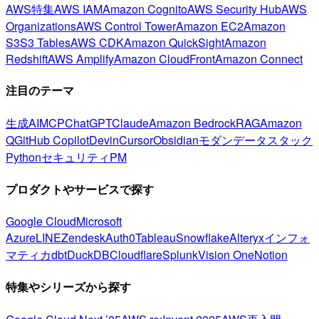
AWS特集
AWS IAM
Amazon Cognito
AWS Security Hub
AWS
Organizations
AWS Control Tower
Amazon EC2
Amazon
S3
S3 Tables
AWS CDK
Amazon QuickSight
Amazon
Redshift
AWS Amplify
Amazon CloudFront
Amazon Connect
注目のテーマ
生成AI
MCP
ChatGPT
Claude
Amazon Bedrock
RAG
Amazon
Q
GitHub Copilot
Devin
Cursor
Obsidian
モダンデータスタック
Python
セキュリティ
PM
プロダクトやサービスで探す
Google Cloud
Microsoft
Azure
LINE
Zendesk
Auth0
Tableau
Snowflake
Alteryx
インフォ
マティカ
dbt
DuckDB
Cloudflare
Splunk
Vision One
Notion
特集やシリーズから探す