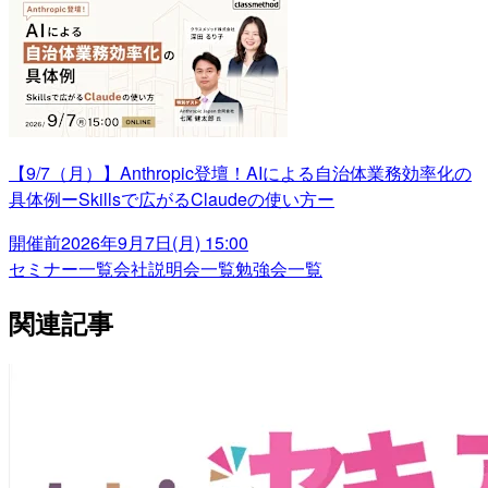
【9/7（月）】Anthropic登壇！AIによる自治体業務効率化の
具体例ーSkillsで広がるClaudeの使い方ー
開催前
2026年9月7日(月) 15:00
セミナー一覧
会社説明会一覧
勉強会一覧
関連記事