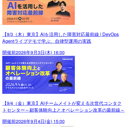
【9/3（木）東京】AIを活用した障害対応最前線 | DevOps
Agentライブデモで学ぶ、自律型運用の実践
開催前
2026年9月3日(木) 16:00
【9/4（金）東京】AIチームメイトが変える次世代コンタク
トセンター～顧客体験向上とオペレーション改革の最前線～
開催前
2026年9月4日(金) 15:00