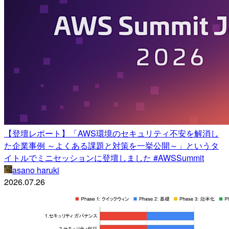
【登壇レポート】「AWS環境のセキュリティ不安を解消し
た企業事例 ～よくある課題と対策を一挙公開～」というタ
イトルでミニセッションに登壇しました #AWSSummit
asano haruki
2026.07.26