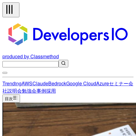
produced by Classmethod
Trending
AWS
Claude
Bedrock
Google Cloud
Azure
セミナー
会
社説明会
勉強会
事例
採用
目次