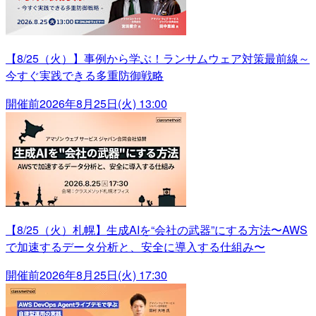
【8/25（火）】事例から学ぶ！ランサムウェア対策最前線～
今すぐ実践できる多重防御戦略
開催前
2026年8月25日(火) 13:00
【8/25（火）札幌】生成AIを“会社の武器”にする方法〜AWS
で加速するデータ分析と、安全に導入する仕組み〜
開催前
2026年8月25日(火) 17:30