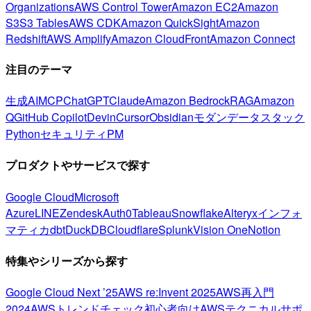
Organizations
AWS Control Tower
Amazon EC2
Amazon
S3
S3 Tables
AWS CDK
Amazon QuickSight
Amazon
Redshift
AWS Amplify
Amazon CloudFront
Amazon Connect
注目のテーマ
生成AI
MCP
ChatGPT
Claude
Amazon Bedrock
RAG
Amazon
Q
GitHub Copilot
Devin
Cursor
Obsidian
モダンデータスタック
Python
セキュリティ
PM
プロダクトやサービスで探す
Google Cloud
Microsoft
Azure
LINE
Zendesk
Auth0
Tableau
Snowflake
Alteryx
インフォ
マティカ
dbt
DuckDB
Cloudflare
Splunk
Vision One
Notion
特集やシリーズから探す
Google Cloud Next ’25
AWS re:Invent 2025
AWS再入門
2024
AWSトレンドチェック
初心者向け
AWSテクニカルサポ