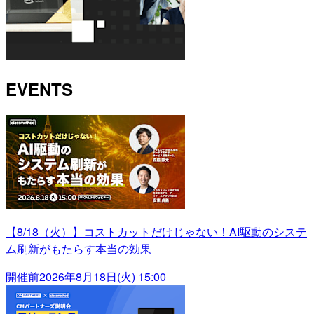
EVENTS
【8/18（火）】コストカットだけじゃない！AI駆動のシステ
ム刷新がもたらす本当の効果
開催前
2026年8月18日(火) 15:00