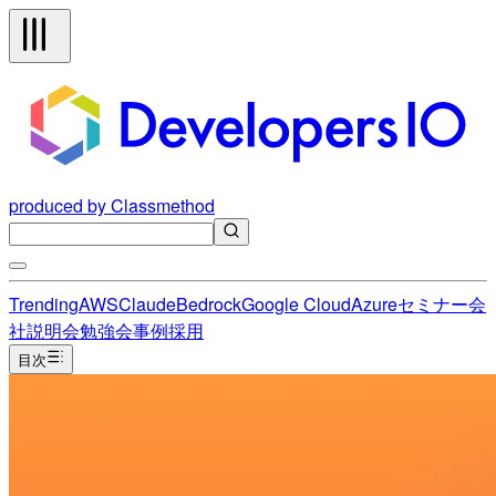
produced by Classmethod
Trending
AWS
Claude
Bedrock
Google Cloud
Azure
セミナー
会
社説明会
勉強会
事例
採用
目次