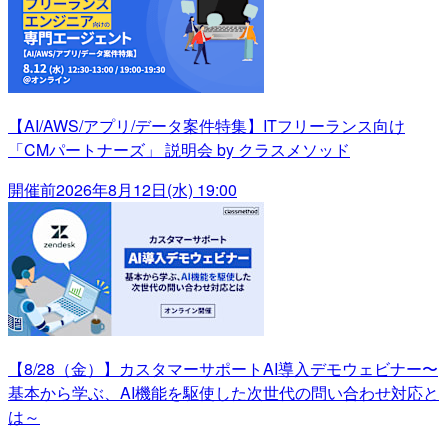
【AI/AWS/アプリ/データ案件特集】ITフリーランス向け
「CMパートナーズ」 説明会 by クラスメソッド
開催前
2026年8月12日(水) 19:00
【8/28（金）】カスタマーサポートAI導入デモウェビナー〜
基本から学ぶ、AI機能を駆使した次世代の問い合わせ対応と
は～