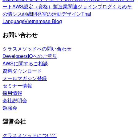
ート
AWS認定（資格）
製造業関連
ジョインブログ
くらめそ
の情シス
組織開発室の活動
デザイン
Thai
Language
Vietnamese Blog
お問い合わせ
クラスメソッドへの問い合わせ
DevelopersIOへのご意見
AWSに関するご相談
資料ダウンロード
メールマガジン登録
セミナー情報
採用情報
会社説明会
勉強会
運営会社
クラスメソッドについて