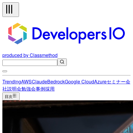
produced by Classmethod
Trending
AWS
Claude
Bedrock
Google Cloud
Azure
セミナー
会
社説明会
勉強会
事例
採用
目次