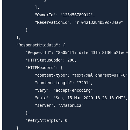
            ],

            "OwnerId": "123456789012",

            "ReservationId": "r-04213284b39c734a0"

        }

    ],

    "ResponseMetadata": {

        "RequestId": "8a054f17-d7fe-43f5-8f30-a2fec99
        "HTTPStatusCode": 200,

        "HTTPHeaders": {

            "content-type": "text/xml;charset=UTF-8",

            "content-length": "7291",

            "vary": "accept-encoding",

            "date": "Sun, 15 Mar 2020 18:23:13 GMT",

            "server": "AmazonEC2"

        },

        "RetryAttempts": 0

    }
