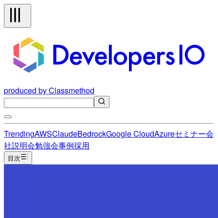
produced by Classmethod
Trending
AWS
Claude
Bedrock
Google Cloud
Azure
セミナー
会
社説明会
勉強会
事例
採用
目次