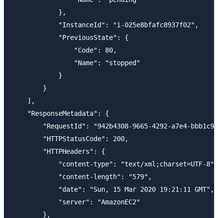
            },

            "InstanceId": "i-025e8bfafc8937f02",

            "PreviousState": {

                "Code": 80,

                "Name": "stopped"

            }

        }

    ],

    "ResponseMetadata": {

        "RequestId": "942b4308-9665-4292-a7e4-bbb1c94
        "HTTPStatusCode": 200,

        "HTTPHeaders": {

            "content-type": "text/xml;charset=UTF-8",

            "content-length": "579",

            "date": "Sun, 15 Mar 2020 19:21:11 GMT",

            "server": "AmazonEC2"

        },
