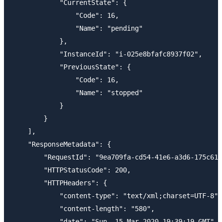
            "CurrentState": {

                "Code": 16,

                "Name": "pending"

            },

            "InstanceId": "i-025e8bfafc8937f02",

            "PreviousState": {

                "Code": 16,

                "Name": "stopped"

            }

        }

    ],

    "ResponseMetadata": {

        "RequestId": "9ea709fa-cd54-41e6-a3d6-175c610
        "HTTPStatusCode": 200,

        "HTTPHeaders": {

            "content-type": "text/xml;charset=UTF-8",

            "content-length": "580",

            "date": "Sun, 15 Mar 2020 19:39:19 GMT",
