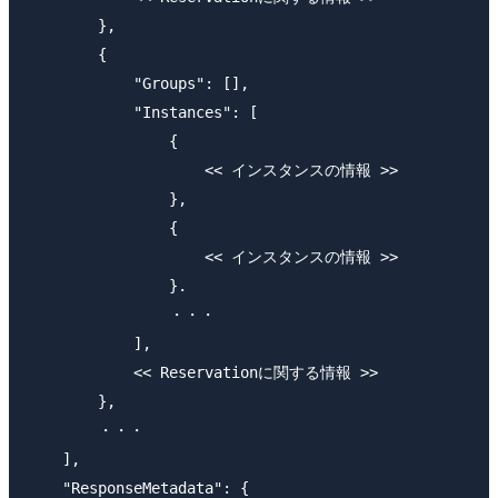
        },

        {

            "Groups": [],

            "Instances": [

                {

                    << インスタンスの情報 >>

                },

                {

                    << インスタンスの情報 >>

                }.

                ・・・

            ],

            << Reservationに関する情報 >>

        },

        ・・・

    ],

    "ResponseMetadata": {
