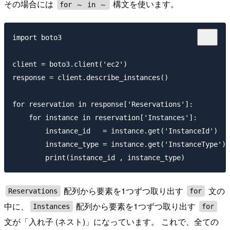
その場合には
構文を使います。
for ～ in ～
import boto3

client = boto3.client('ec2')

response = client.describe_instances()

for reservation in response['Reservations']:

    for instance in reservation['Instances']:

        instance_id   = instance.get('InstanceId')

        instance_type = instance.get('InstanceType')

配列から要素を1つずつ取り出す
文の
Reservations
for
中に、
配列から要素を1つずつ取り出す
Instances
for
文が「入れ子 (ネスト)」になっています。 これで、全ての