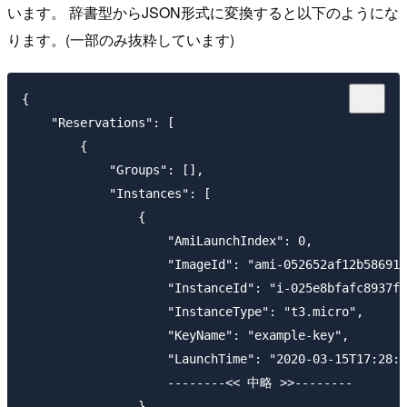
います。 辞書型からJSON形式に変換すると以下のようにな
ります。(一部のみ抜粋しています)
{

    "Reservations": [

        {

            "Groups": [],

            "Instances": [

                {

                    "AmiLaunchIndex": 0,

                    "ImageId": "ami-052652af12b58691f
                    "InstanceId": "i-025e8bfafc8937f0
                    "InstanceType": "t3.micro",

                    "KeyName": "example-key",

                    "LaunchTime": "2020-03-15T17:28:4
                    --------<< 中略 >>--------

                }
