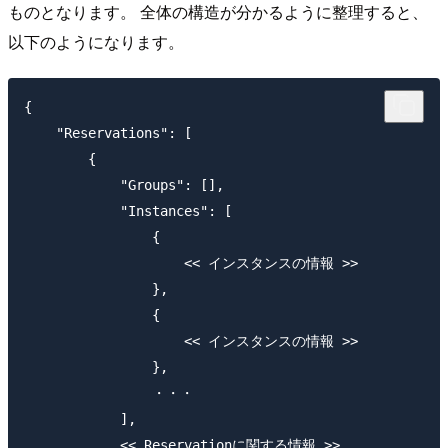
ものとなります。 全体の構造が分かるように整理すると、
以下のようになります。
{

    "Reservations": [

        {

            "Groups": [],

            "Instances": [

                {

                    << インスタンスの情報 >>

                },

                {

                    << インスタンスの情報 >>

                },

                ・・・

            ],

            << Reservationに関する情報 >>
