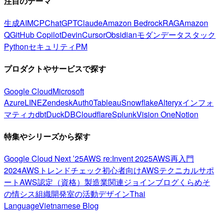
注目のテーマ
生成AI
MCP
ChatGPT
Claude
Amazon Bedrock
RAG
Amazon
Q
GitHub Copilot
Devin
Cursor
Obsidian
モダンデータスタック
Python
セキュリティ
PM
プロダクトやサービスで探す
Google Cloud
Microsoft
Azure
LINE
Zendesk
Auth0
Tableau
Snowflake
Alteryx
インフォ
マティカ
dbt
DuckDB
Cloudflare
Splunk
Vision One
Notion
特集やシリーズから探す
Google Cloud Next ’25
AWS re:Invent 2025
AWS再入門
2024
AWSトレンドチェック
初心者向け
AWSテクニカルサポ
ート
AWS認定（資格）
製造業関連
ジョインブログ
くらめそ
の情シス
組織開発室の活動
デザイン
Thai
Language
Vietnamese Blog