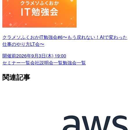
クラメソふくおかIT勉強会#6〜もう戻れない！AIで変わった
仕事のやり方LT会〜
開催前
2026年9月3日(木) 19:00
セミナー一覧
会社説明会一覧
勉強会一覧
関連記事