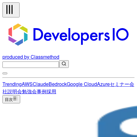
produced by Classmethod
Trending
AWS
Claude
Bedrock
Google Cloud
Azure
セミナー
会
社説明会
勉強会
事例
採用
目次