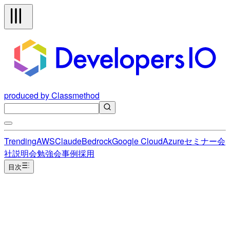
produced by Classmethod
Trending
AWS
Claude
Bedrock
Google Cloud
Azure
セミナー
会
社説明会
勉強会
事例
採用
目次