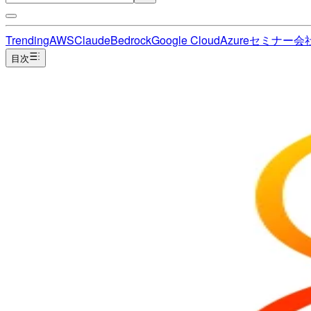
Trending
AWS
Claude
Bedrock
Google Cloud
Azure
セミナー
会
目次