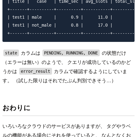
| title |   case   | time_sec | avg_slots | total_slo
+-------+----------+----------+-----------+----------
| test1 | male     |      0.9 |      11.0 |          
| test1 | not_male |      0.8 |      17.0 |         1
カラムは
の状態だけ
state
PENDING, RUNNING, DONE
（エラーは無い）のようで、 クエリが成功しているのかど
うかは
カラムで確認するようにしていま
error_result
す。 （試した限りはそれでたぶん判別できそう…）
おわりに
いろいろなクラウドのサービスがありますが、 タグやラベ
ルの機能がある場合にそれを使っていると、 なんとなくお