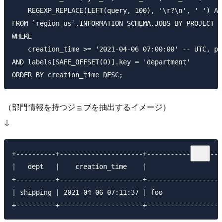
    REGEXP_REPLACE(LEFT(query, 100), '\r?\n', ' ') AS
FROM `region-us`.INFORMATION_SCHEMA.JOBS_BY_PROJECT

WHERE

    creation_time >= '2021-04-06 07:00:00' -- UTC, pa
AND labels[SAFE_OFFSET(0)].key = 'department'

（部門情報を持つジョブを抽出するイメージ）
↓
+----------+---------------------+-------------------
|   dept   |    creation_time    |                   
+----------+---------------------+-------------------
| shipping | 2021-04-06 07:11:37 | foo               