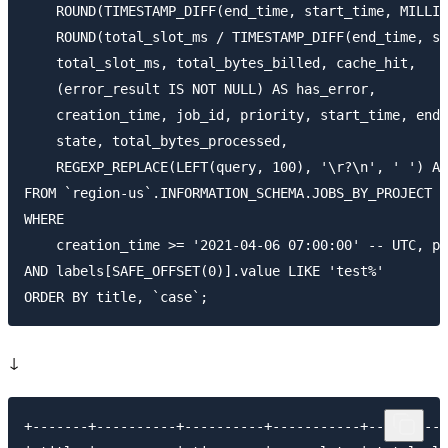
    ROUND(TIMESTAMP_DIFF(end_time, start_time, MILLIS
    ROUND(total_slot_ms / TIMESTAMP_DIFF(end_time, st
    total_slot_ms, total_bytes_billed, cache_hit,

    (error_result IS NOT NULL) AS has_error,

    creation_time, job_id, priority, start_time, end_
    state, total_bytes_processed,

    REGEXP_REPLACE(LEFT(query, 100), '\r?\n', ' ') AS
FROM `region-us`.INFORMATION_SCHEMA.JOBS_BY_PROJECT

WHERE

    creation_time >= '2021-04-06 07:00:00' -- UTC, pa
AND labels[SAFE_OFFSET(0)].value LIKE 'test%'

↓
+-------+----------+----------+-----------+----------