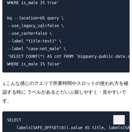
WHERE is_male IS true'

bq --location=US query \

--use_legacy_sql=false \

--use_cache=false \

--label "title:test1" \

--label "case:not_male" \

'SELECT COUNT(*) AS cnt FROM `bigquery-public-data.sa
↓こんな感じのクエリで所要時間やスロットの使われ方を確
認する時に ラベルがあるとだいぶ探しやすく・見やすいで
す。
SELECT

    labels[SAFE_OFFSET(0)].value AS title, labels[SAF