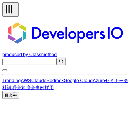
produced by Classmethod
Trending
AWS
Claude
Bedrock
Google Cloud
Azure
セミナー
会
社説明会
勉強会
事例
採用
目次