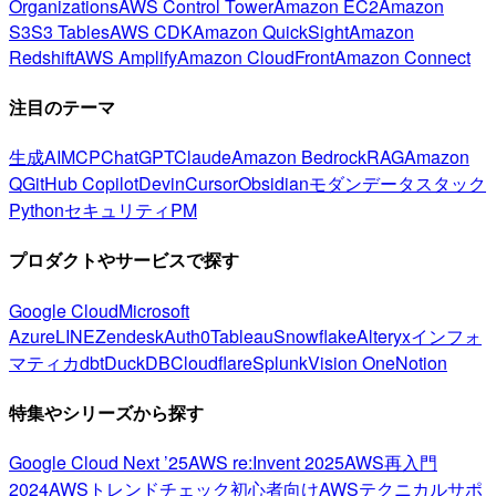
Organizations
AWS Control Tower
Amazon EC2
Amazon
S3
S3 Tables
AWS CDK
Amazon QuickSight
Amazon
Redshift
AWS Amplify
Amazon CloudFront
Amazon Connect
注目のテーマ
生成AI
MCP
ChatGPT
Claude
Amazon Bedrock
RAG
Amazon
Q
GitHub Copilot
Devin
Cursor
Obsidian
モダンデータスタック
Python
セキュリティ
PM
プロダクトやサービスで探す
Google Cloud
Microsoft
Azure
LINE
Zendesk
Auth0
Tableau
Snowflake
Alteryx
インフォ
マティカ
dbt
DuckDB
Cloudflare
Splunk
Vision One
Notion
特集やシリーズから探す
Google Cloud Next ’25
AWS re:Invent 2025
AWS再入門
2024
AWSトレンドチェック
初心者向け
AWSテクニカルサポ