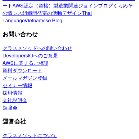
ート
AWS認定（資格）
製造業関連
ジョインブログ
くらめそ
の情シス
組織開発室の活動
デザイン
Thai
Language
Vietnamese Blog
お問い合わせ
クラスメソッドへの問い合わせ
DevelopersIOへのご意見
AWSに関するご相談
資料ダウンロード
メールマガジン登録
セミナー情報
採用情報
会社説明会
勉強会
運営会社
クラスメソッドについて