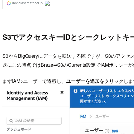
S3でアクセスキーIDとシークレットキ
S3からBigQueryにデータを転送する際ですが、S3のアク
既にこの時点ではBraze➡︎S3のCurrents設定でIAM
まずIAM>ユーザーで遷移し、
ユーザーを追加
をクリックしま