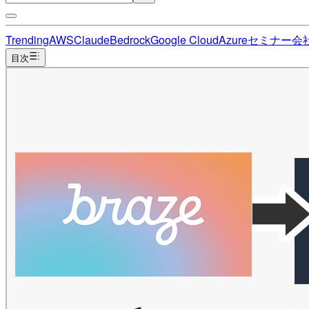
Trending
AWS
Claude
Bedrock
Google Cloud
Azure
セミナー
会
目次