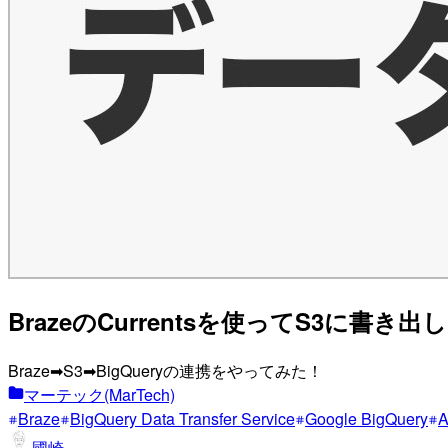
BrazeのCurrentsを使ってS3に書き
Braze➡︎S3➡︎BigQueryの連携をやってみた！
マーテック(MarTech)
Braze
BigQuery Data Transfer Service
Google BigQuery
A
國崎