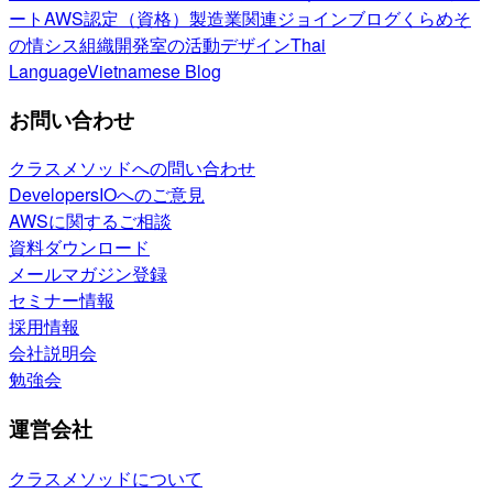
ート
AWS認定（資格）
製造業関連
ジョインブログ
くらめそ
の情シス
組織開発室の活動
デザイン
Thai
Language
Vietnamese Blog
お問い合わせ
クラスメソッドへの問い合わせ
DevelopersIOへのご意見
AWSに関するご相談
資料ダウンロード
メールマガジン登録
セミナー情報
採用情報
会社説明会
勉強会
運営会社
クラスメソッドについて