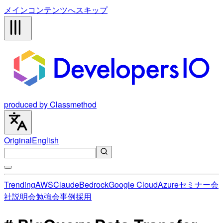
メインコンテンツへスキップ
produced by Classmethod
Original
English
Trending
AWS
Claude
Bedrock
Google Cloud
Azure
セミナー
会
社説明会
勉強会
事例
採用