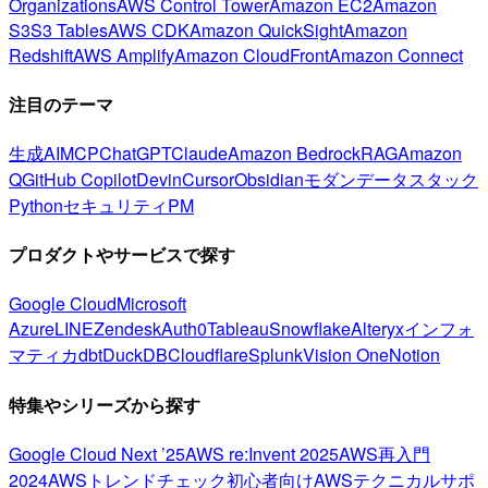
Organizations
AWS Control Tower
Amazon EC2
Amazon
S3
S3 Tables
AWS CDK
Amazon QuickSight
Amazon
Redshift
AWS Amplify
Amazon CloudFront
Amazon Connect
注目のテーマ
生成AI
MCP
ChatGPT
Claude
Amazon Bedrock
RAG
Amazon
Q
GitHub Copilot
Devin
Cursor
Obsidian
モダンデータスタック
Python
セキュリティ
PM
プロダクトやサービスで探す
Google Cloud
Microsoft
Azure
LINE
Zendesk
Auth0
Tableau
Snowflake
Alteryx
インフォ
マティカ
dbt
DuckDB
Cloudflare
Splunk
Vision One
Notion
特集やシリーズから探す
Google Cloud Next ’25
AWS re:Invent 2025
AWS再入門
2024
AWSトレンドチェック
初心者向け
AWSテクニカルサポ