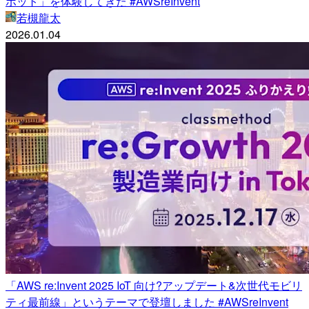
ボット」を体験してきた #AWSreInvent
若槻龍太
2026.01.04
「AWS re:Invent 2025 IoT 向け?アップデート&次世代モビリ
ティ最前線」というテーマで登壇しました #AWSreInvent