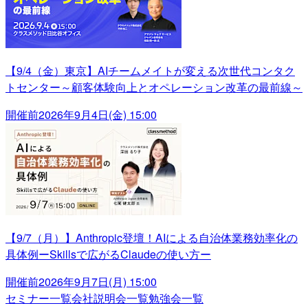
【9/4（金）東京】AIチームメイトが変える次世代コンタク
トセンター～顧客体験向上とオペレーション改革の最前線～
開催前
2026年9月4日(金) 15:00
【9/7（月）】Anthropic登壇！AIによる自治体業務効率化の
具体例ーSkillsで広がるClaudeの使い方ー
開催前
2026年9月7日(月) 15:00
セミナー一覧
会社説明会一覧
勉強会一覧