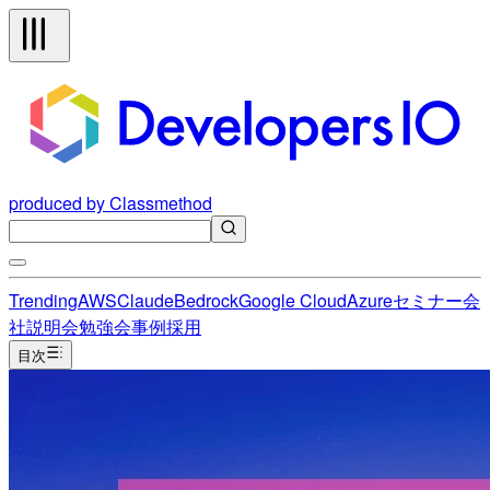
produced by Classmethod
Trending
AWS
Claude
Bedrock
Google Cloud
Azure
セミナー
会
社説明会
勉強会
事例
採用
目次