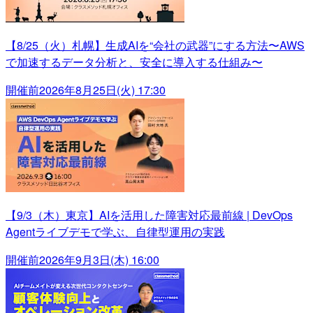
【8/25（火）札幌】生成AIを“会社の武器”にする方法〜AWS
で加速するデータ分析と、安全に導入する仕組み〜
開催前
2026年8月25日(火) 17:30
【9/3（木）東京】AIを活用した障害対応最前線 | DevOps
Agentライブデモで学ぶ、自律型運用の実践
開催前
2026年9月3日(木) 16:00