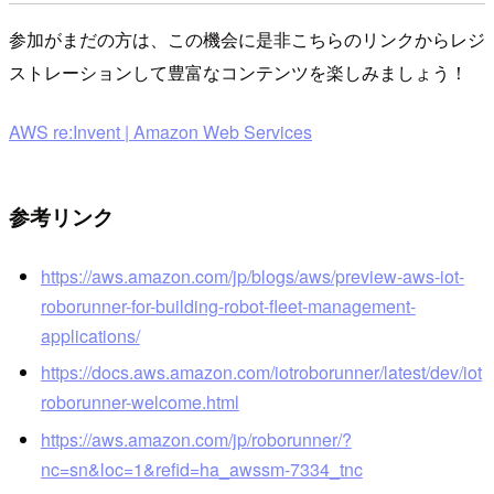
参加がまだの方は、この機会に是非こちらのリンクからレジ
ストレーションして豊富なコンテンツを楽しみましょう！
AWS re:Invent | Amazon Web Services
参考リンク
https://aws.amazon.com/jp/blogs/aws/preview-aws-iot-
roborunner-for-building-robot-fleet-management-
applications/
https://docs.aws.amazon.com/iotroborunner/latest/dev/iot
roborunner-welcome.html
https://aws.amazon.com/jp/roborunner/?
nc=sn&loc=1&refid=ha_awssm-7334_tnc