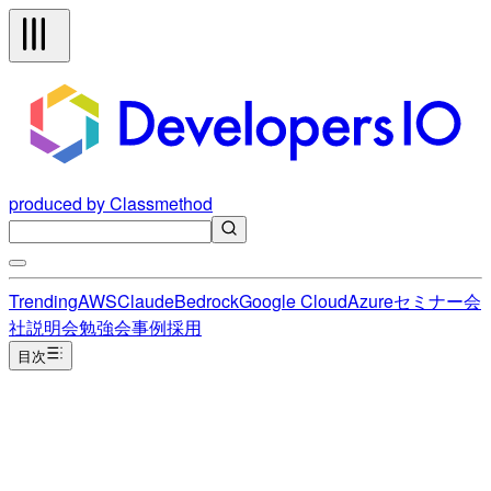
produced by Classmethod
Trending
AWS
Claude
Bedrock
Google Cloud
Azure
セミナー
会
社説明会
勉強会
事例
採用
目次