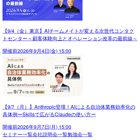
【9/4（金）東京】AIチームメイトが変える次世代コンタク
トセンター～顧客体験向上とオペレーション改革の最前線～
開催前
2026年9月4日(金) 15:00
【9/7（月）】Anthropic登壇！AIによる自治体業務効率化の
具体例ーSkillsで広がるClaudeの使い方ー
開催前
2026年9月7日(月) 15:00
セミナー一覧
会社説明会一覧
勉強会一覧