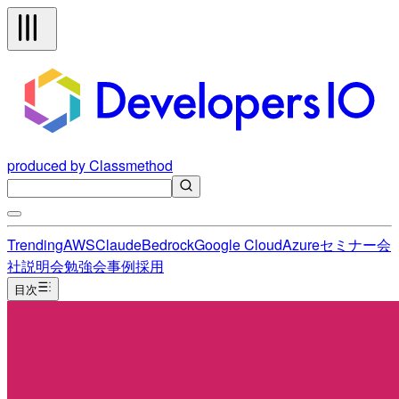
produced by Classmethod
Trending
AWS
Claude
Bedrock
Google Cloud
Azure
セミナー
会
社説明会
勉強会
事例
採用
目次