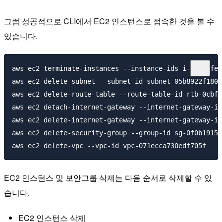
그럼 성공적으로 CLI에서 EC2 인스턴스로 접속한 것을 볼 수
있습니다.
aws ec2 terminate-instances --instance-ids i-09c59fe0
aws ec2 delete-subnet --subnet-id subnet-05b8922f1809
aws ec2 delete-route-table --route-table-id rtb-0cbfe
aws ec2 detach-internet-gateway --internet-gateway-id
aws ec2 delete-internet-gateway --internet-gateway-id
aws ec2 delete-security-group --group-id sg-0f0b19157
EC2 인스턴스 및 보안그룹 삭제는 다음 순서로 삭제할 수 있
습니다.
EC2 인스턴스 삭제