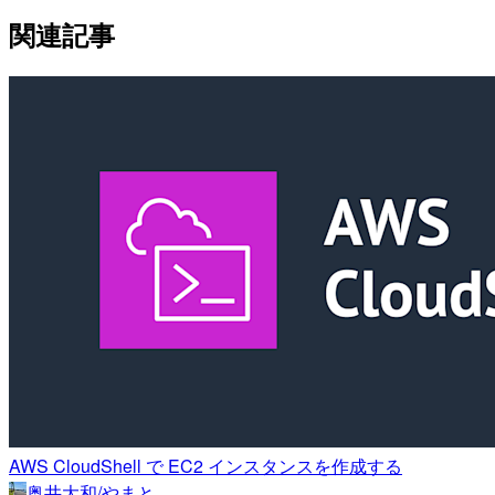
関連記事
AWS CloudShell で EC2 インスタンスを作成する
奥井大和/やまと