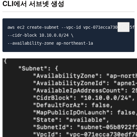
CLI에서 서브넷 생성
aws ec2 create-subnet --vpc-id vpc-071ecca730edf705f 
--cidr-block 10.10.0.0/24 \
