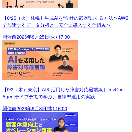
【8/25（火）札幌】生成AIを“会社の武器”にする方法〜AWS
で加速するデータ分析と、安全に導入する仕組み〜
開催前
2026年8月25日(火) 17:30
【9/3（木）東京】AIを活用した障害対応最前線 | DevOps
Agentライブデモで学ぶ、自律型運用の実践
開催前
2026年9月3日(木) 16:00