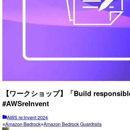
【ワークショップ】「Build responsible g
#AWSreInvent
AWS re:Invent 2024
Amazon Bedrock
Amazon Bedrock Guardrails