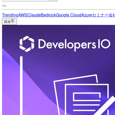
Trending
AWS
Claude
Bedrock
Google Cloud
Azure
セミナー
会
目次