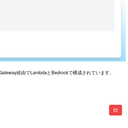
way経由でLambdaとBedrockで構成されています。