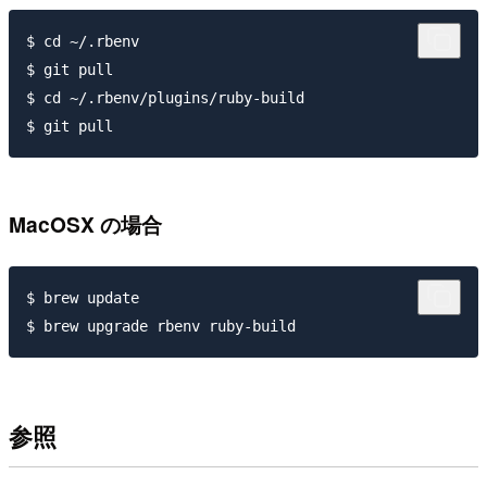
$ cd ~/.rbenv

$ git pull

$ cd ~/.rbenv/plugins/ruby-build

MacOSX の場合
$ brew update

参照