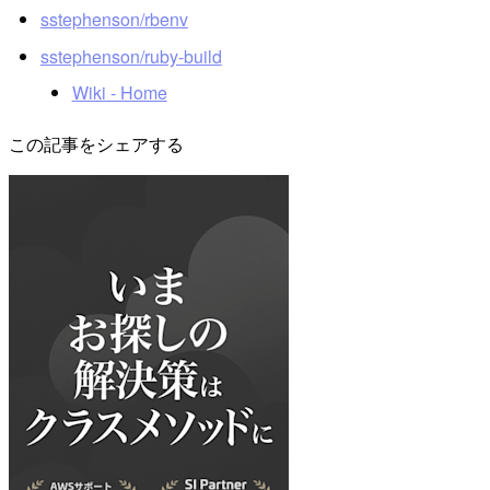
sstephenson/rbenv
sstephenson/ruby-build
Wiki - Home
この記事をシェアする