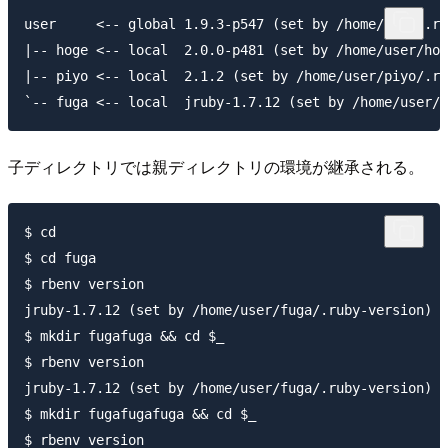
user     <-- global 1.9.3-p547 (set by /home/user/.rb
|-- hoge <-- local  2.0.0-p481 (set by /home/user/hog
|-- piyo <-- local  2.1.2 (set by /home/user/piyo/.ru
子ディレクトリでは親ディレクトリの環境が継承される。
$ cd

$ cd fuga

$ rbenv version

jruby-1.7.12 (set by /home/user/fuga/.ruby-version)

$ mkdir fugafuga && cd $_

$ rbenv version

jruby-1.7.12 (set by /home/user/fuga/.ruby-version)

$ mkdir fugafugafuga && cd $_

$ rbenv version
