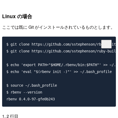
Linux の場合
ここでは既に Git がインストールされているものとします。
$ git clone https://github.com/sstephenson/rbenv.git 
$ git clone https://github.com/sstephenson/ruby-build
$ echo 'export PATH="$HOME/.rbenv/bin:$PATH"' >> ~/.b
$ echo 'eval "$(rbenv init -)"' >> ~/.bash_profile

$ source ~/.bash_profile

$ rbenv --version

1, 2 行目