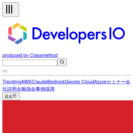
produced by Classmethod
Trending
AWS
Claude
Bedrock
Google Cloud
Azure
セミナー
会
社説明会
勉強会
事例
採用
目次