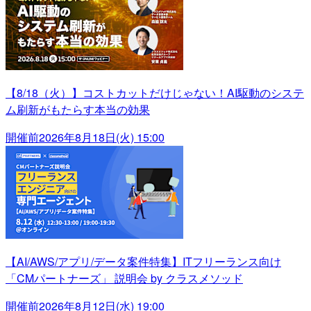
【8/18（火）】コストカットだけじゃない！AI駆動のシステ
ム刷新がもたらす本当の効果
開催前
2026年8月18日(火) 15:00
【AI/AWS/アプリ/データ案件特集】ITフリーランス向け
「CMパートナーズ」 説明会 by クラスメソッド
開催前
2026年8月12日(水) 19:00