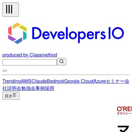
produced by Classmethod
Trending
AWS
Claude
Bedrock
Google Cloud
Azure
セミナー
会
社説明会
勉強会
事例
採用
目次