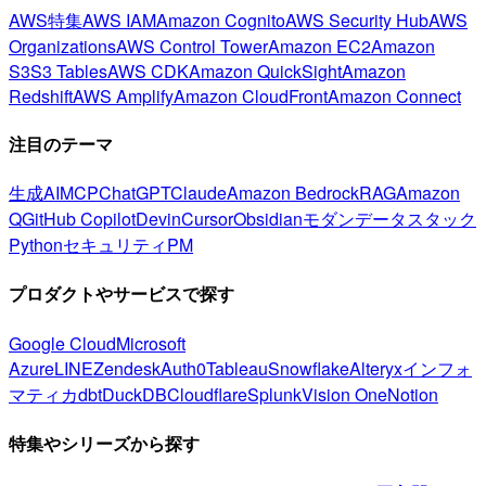
AWS特集
AWS IAM
Amazon Cognito
AWS Security Hub
AWS
Organizations
AWS Control Tower
Amazon EC2
Amazon
S3
S3 Tables
AWS CDK
Amazon QuickSight
Amazon
Redshift
AWS Amplify
Amazon CloudFront
Amazon Connect
注目のテーマ
生成AI
MCP
ChatGPT
Claude
Amazon Bedrock
RAG
Amazon
Q
GitHub Copilot
Devin
Cursor
Obsidian
モダンデータスタック
Python
セキュリティ
PM
プロダクトやサービスで探す
Google Cloud
Microsoft
Azure
LINE
Zendesk
Auth0
Tableau
Snowflake
Alteryx
インフォ
マティカ
dbt
DuckDB
Cloudflare
Splunk
Vision One
Notion
特集やシリーズから探す