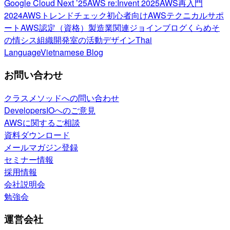
Google Cloud Next ’25
AWS re:Invent 2025
AWS再入門
2024
AWSトレンドチェック
初心者向け
AWSテクニカルサポ
ート
AWS認定（資格）
製造業関連
ジョインブログ
くらめそ
の情シス
組織開発室の活動
デザイン
Thai
Language
Vietnamese Blog
お問い合わせ
クラスメソッドへの問い合わせ
DevelopersIOへのご意見
AWSに関するご相談
資料ダウンロード
メールマガジン登録
セミナー情報
採用情報
会社説明会
勉強会
運営会社