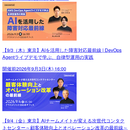
【9/3（木）東京】AIを活用した障害対応最前線 | DevOps
Agentライブデモで学ぶ、自律型運用の実践
開催前
2026年9月3日(木) 16:00
【9/4（金）東京】AIチームメイトが変える次世代コンタク
トセンター～顧客体験向上とオペレーション改革の最前線～