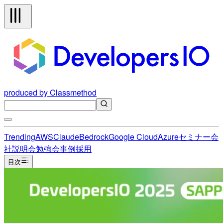
produced by Classmethod
Trending
AWS
Claude
Bedrock
Google Cloud
Azure
セミナー
会
社説明会
勉強会
事例
採用
目次