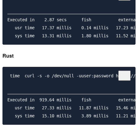
_____________________________________________________
Executed in    2.87 secs      fish           external

   usr time   17.37 millis    0.14 millis   17.23 mil
Rust
 time  curl -s -o /dev/null -uuser:password https://x
_____________________________________________________
Executed in  919.64 millis    fish           external

   usr time   27.33 millis   11.87 millis   15.46 mil