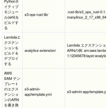
Pythonネ
イティブ
モジュー
.rust-lib/s3_ops_rust-0.1
s3-ops-rust-lib/
ル(whl)を
manylinux_2_17_x86_64.
ビルドす
る
Lambdaエ
クステン
Lambda エクステンシ
ションを
analytics-extension/
ARNの例: arn:aws:lambda:
ビルド＆
1:12345678:layer:analytic
デプロイ
する
AWS
SAM テン
プレート
のエクス
s3-admin-
s3-admin-app/template.y
テンショ
app/template.yml
ンのARN
を書き換