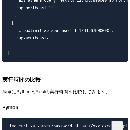
    "aws-athena-query-results-1234567890000-ap-northe
    "ap-northeast-1"

  ],

  [

    "cloudtrail-ap-southeast-1-1234567890000",

    "ap-southeast-1"

  ]

実行時間の比較
簡単にPythonとRustの実行時間を比較してみます。
Python
time curl -s -uuser:password https://xxx.execute-api.