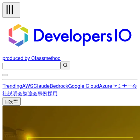
produced by Classmethod
Trending
AWS
Claude
Bedrock
Google Cloud
Azure
セミナー
会
社説明会
勉強会
事例
採用
目次