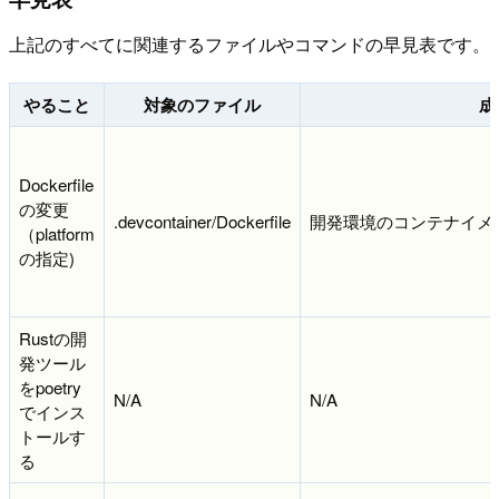
上記のすべてに関連するファイルやコマンドの早見表です。
やること
対象のファイル
成
Dockerfile
の変更
.devcontainer/Dockerfile
開発環境のコンテナイメ
（platform
の指定)
Rustの開
発ツール
をpoetry
N/A
N/A
でインス
トールす
る