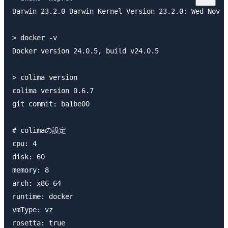
Darwin 23.2.0 Darwin Kernel Version 23.2.0: Wed Nov 1
> docker -v

Docker version 24.0.5, build v24.0.5

> colima version

colima version 0.6.7

git commit: ba1be00

# colimaの設定

cpu: 4

disk: 60

memory: 8

arch: x86_64

runtime: docker

vmType: vz
