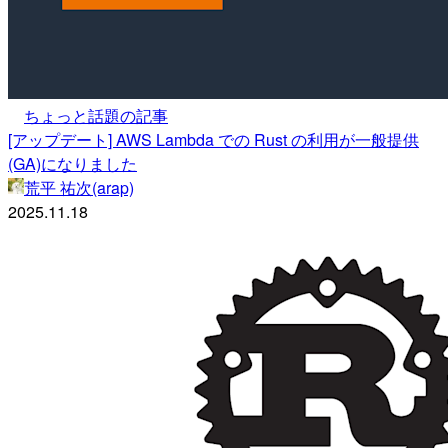
ちょっと話題の記事
[アップデート] AWS Lambda での Rust の利用が一般提供
(GA)になりました
荒平 祐次(arap)
2025.11.18