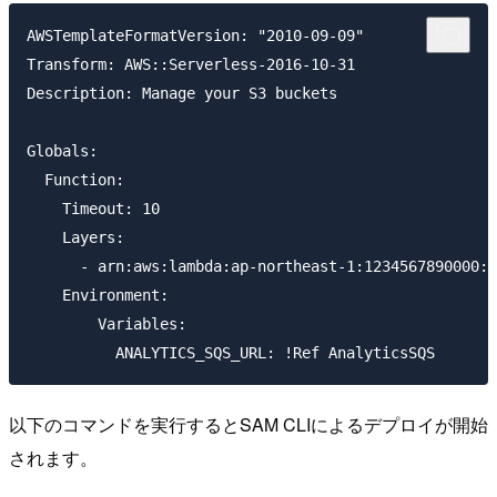
AWSTemplateFormatVersion: "2010-09-09"

Transform: AWS::Serverless-2016-10-31

Description: Manage your S3 buckets

Globals:

  Function:

    Timeout: 10

    Layers: 

      - arn:aws:lambda:ap-northeast-1:1234567890000:l
    Environment:

        Variables:

以下のコマンドを実行するとSAM CLIによるデプロイが開始
されます。