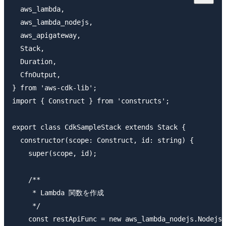
  aws_lambda,

  aws_lambda_nodejs,

  aws_apigateway,

  Stack,

  Duration,

  CfnOutput,

} from 'aws-cdk-lib';

import { Construct } from 'constructs';

export class CdkSampleStack extends Stack {

  constructor(scope: Construct, id: string) {

    super(scope, id);

    /**

     * Lambda 関数を作成

     */

    const restApiFunc = new aws_lambda_nodejs.NodejsF