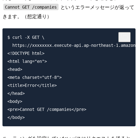
というエラーメッセージが返って
Cannot GET /companies
きます。（想定通り）
$ curl -X GET \

  https://xxxxxxxx.execute-api.ap-northeast-1.amazona
<!DOCTYPE html>

<html lang="en">

<head>

<meta charset="utf-8">

<title>Error</title>

</head>

<body>

<pre>Cannot GET /companies</pre>
