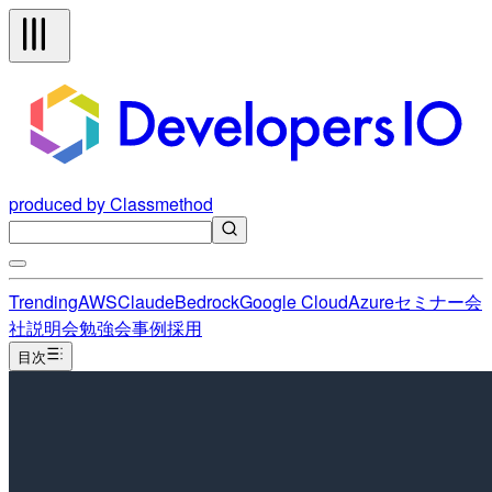
produced by Classmethod
Trending
AWS
Claude
Bedrock
Google Cloud
Azure
セミナー
会
社説明会
勉強会
事例
採用
目次