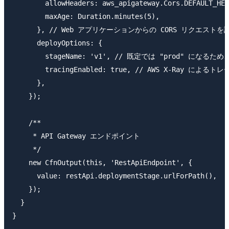
        allowHeaders: aws_apigateway.Cors.DEFAULT_HEA
        maxAge: Duration.minutes(5),

      }, // Web アプリケーションからの CORS リクエス
      deployOptions: {

        stageName: 'v1', // 既定では "prod" にな
        tracingEnabled: true, // AWS X-Ray による
      },

    });

    /**

     * API Gateway エンドポイント

     */

    new CfnOutput(this, 'RestApiEndpoint', {

      value: restApi.deploymentStage.urlForPath(),

    });

  }
