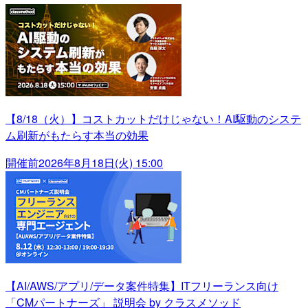
【8/18（火）】コストカットだけじゃない！AI駆動のシステ
ム刷新がもたらす本当の効果
開催前
2026年8月18日(火) 15:00
【AI/AWS/アプリ/データ案件特集】ITフリーランス向け
「CMパートナーズ」 説明会 by クラスメソッド