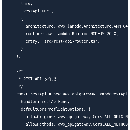
      this,

      'RestApiFunc',

      {

        architecture: aws_lambda.Architecture.ARM_64,

        runtime: aws_lambda.Runtime.NODEJS_20_X,

        entry: 'src/rest-api-router.ts',

      }

    );

    /**

     * REST API を作成

     */

    const restApi = new aws_apigateway.LambdaRestApi(
      handler: restApiFunc,

      defaultCorsPreflightOptions: {

        allowOrigins: aws_apigateway.Cors.ALL_ORIGINS
        allowMethods: aws_apigateway.Cors.ALL_METHODS