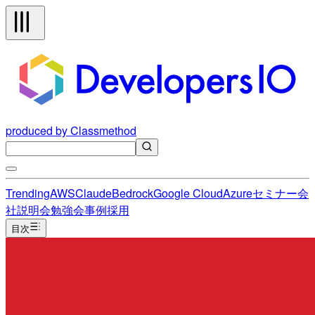
produced by Classmethod
Trending
AWS
Claude
Bedrock
Google Cloud
Azure
セミナー
会
社説明会
勉強会
事例
採用
目次