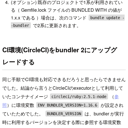
(オプション) 既存のプロジェクトで1系が利用されてい
る（ Gemfile.lock ファイルの BUNDLED WITH の値が
1.x.x である ）場合は、次のコマンド
bundle update -
で2系に更新されます。
-bundler
CI環境(CircleCI)をbundler 2にアップグ
レードする
同じ手順でCI環境も対応できるだろうと思ったらできません
でした。結論から言うとCircleCIのexecutorとして利用して
いたコンテナイメージ
（
参
circleci/ruby:2.5.1-node
照
）に環境変数
が設定され
ENV BUNDLER_VERSION=1.16.6
ていたためでした。
は、bundler が実行
BUNDLER_VERSION
時に利用するバージョンを決定する際に参照する環境変数