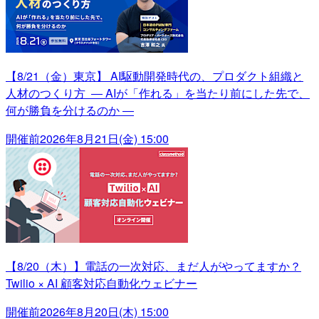
【8/21（金）東京】 AI駆動開発時代の、プロダクト組織と
人材のつくり方 ― AIが「作れる」を当たり前にした先で、
何が勝負を分けるのか ―
開催前
2026年8月21日(金) 15:00
【8/20（木）】電話の一次対応、まだ人がやってますか？
Twilio × AI 顧客対応自動化ウェビナー
開催前
2026年8月20日(木) 15:00