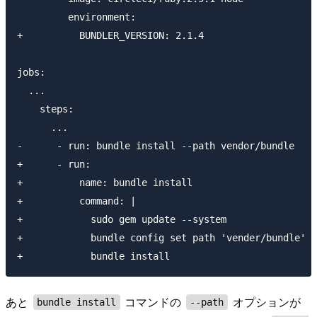
         environment:

+          BUNDLER_VERSION: 2.1.4

jobs:

  ...

    steps:

      ...

-      - run: bundle install --path vendor/bundle

+      - run:

+          name: bundle install

+          command: |

+            sudo gem update --system

+            bundle config set path 'vender/bundle'

あと
コマンドの
オプションが
bundle install
--path