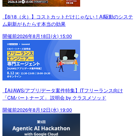
【8/18（火）】コストカットだけじゃない！AI駆動のシステ
ム刷新がもたらす本当の効果
開催前
2026年8月18日(火) 15:00
【AI/AWS/アプリ/データ案件特集】ITフリーランス向け
「CMパートナーズ」 説明会 by クラスメソッド
開催前
2026年8月12日(水) 19:00