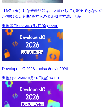
【8/7（金）】なぜ暗黙知は、文書化しても継承できないの
か"書けない判断"を本人のまま残す方法と実装
開催当日
2026年8月7日(金) 15:00
DevelopersIO 2026 Joetsu #devio2026
開催前
2026年10月16日(金) 14:00