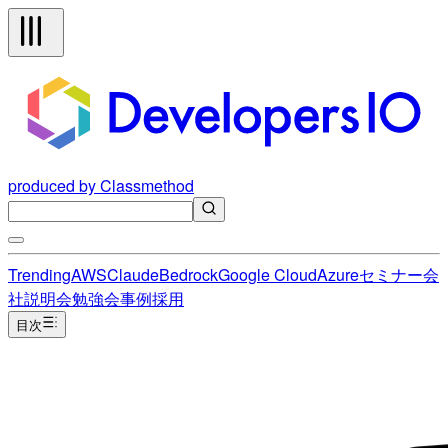
produced by Classmethod
Trending
AWS
Claude
Bedrock
Google Cloud
Azure
セミナー
会
社説明会
勉強会
事例
採用
目次