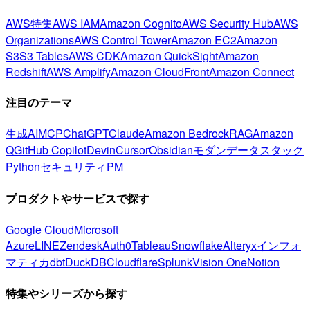
AWS特集
AWS IAM
Amazon Cognito
AWS Security Hub
AWS
Organizations
AWS Control Tower
Amazon EC2
Amazon
S3
S3 Tables
AWS CDK
Amazon QuickSight
Amazon
Redshift
AWS Amplify
Amazon CloudFront
Amazon Connect
注目のテーマ
生成AI
MCP
ChatGPT
Claude
Amazon Bedrock
RAG
Amazon
Q
GitHub Copilot
Devin
Cursor
Obsidian
モダンデータスタック
Python
セキュリティ
PM
プロダクトやサービスで探す
Google Cloud
Microsoft
Azure
LINE
Zendesk
Auth0
Tableau
Snowflake
Alteryx
インフォ
マティカ
dbt
DuckDB
Cloudflare
Splunk
Vision One
Notion
特集やシリーズから探す