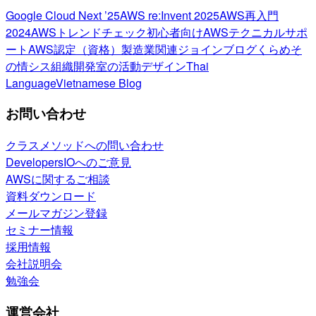
Google Cloud Next ’25
AWS re:Invent 2025
AWS再入門
2024
AWSトレンドチェック
初心者向け
AWSテクニカルサポ
ート
AWS認定（資格）
製造業関連
ジョインブログ
くらめそ
の情シス
組織開発室の活動
デザイン
Thai
Language
Vietnamese Blog
お問い合わせ
クラスメソッドへの問い合わせ
DevelopersIOへのご意見
AWSに関するご相談
資料ダウンロード
メールマガジン登録
セミナー情報
採用情報
会社説明会
勉強会
運営会社