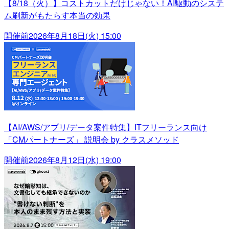
【8/18（火）】コストカットだけじゃない！AI駆動のシステ
ム刷新がもたらす本当の効果
開催前
2026年8月18日(火) 15:00
【AI/AWS/アプリ/データ案件特集】ITフリーランス向け
「CMパートナーズ」 説明会 by クラスメソッド
開催前
2026年8月12日(水) 19:00