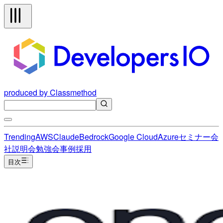
produced by Classmethod
Trending
AWS
Claude
Bedrock
Google Cloud
Azure
セミナー
会
社説明会
勉強会
事例
採用
目次