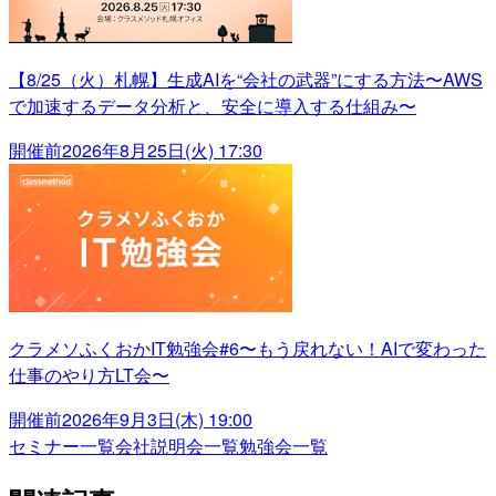
【8/25（火）札幌】生成AIを“会社の武器”にする方法〜AWS
で加速するデータ分析と、安全に導入する仕組み〜
開催前
2026年8月25日(火) 17:30
クラメソふくおかIT勉強会#6〜もう戻れない！AIで変わった
仕事のやり方LT会〜
開催前
2026年9月3日(木) 19:00
セミナー一覧
会社説明会一覧
勉強会一覧