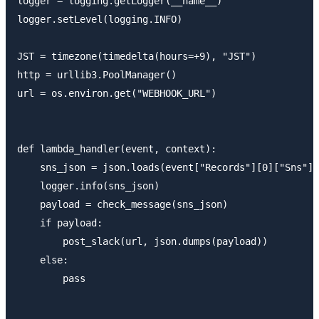
logger = logging.getLogger(__name__)

logger.setLevel(logging.INFO)

JST = timezone(timedelta(hours=+9), "JST")

http = urllib3.PoolManager()

url = os.environ.get("WEBHOOK_URL")

def lambda_handler(event, context):

    sns_json = json.loads(event["Records"][0]["Sns"][
    logger.info(sns_json)

    payload = check_message(sns_json)

    if payload:

        post_slack(url, json.dumps(payload))

    else:

        pass
