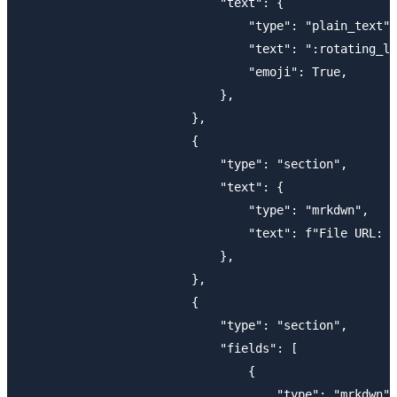
                            "text": {

                                "type": "plain_text",

                                "text": ":rotating_li
                                "emoji": True,

                            },

                        },

                        {

                            "type": "section",

                            "text": {

                                "type": "mrkdwn",

                                "text": f"File URL: <
                            },

                        },

                        {

                            "type": "section",

                            "fields": [

                                {

                                    "type": "mrkdwn",
