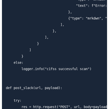
                                    "text": f"Error:\
                                },

                                {"type": "mrkdwn", "t
                            ],

                        },

                    ],

                }

            ]

        }

    else:

        logger.info("c1fss successful scan")

def post_slack(url, payload):

    try:

        res = http.request("POST", url, body=payload)
