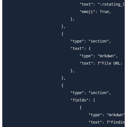
                                "text": ":rotating_li
                                "emoji": True,

                            },

                        },

                        {

                            "type": "section",

                            "text": {

                                "type": "mrkdwn",

                                "text": f"File URL: <
                            },

                        },

                        {

                            "type": "section",

                            "fields": [

                                {

                                    "type": "mrkdwn",

                                    "text": f"Finding