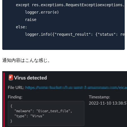
    except res.exceptions.RequestExceptioexceptions.R
        logger.error(e)

        raise

    else:

        logger.info({"request_result": {"status": res
通知内容はこんな感じ。