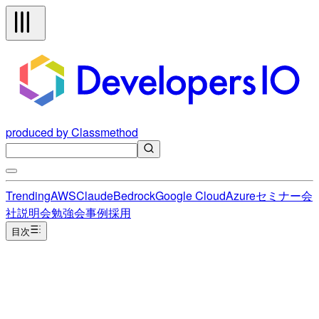
produced by Classmethod
Trending
AWS
Claude
Bedrock
Google Cloud
Azure
セミナー
会
社説明会
勉強会
事例
採用
目次