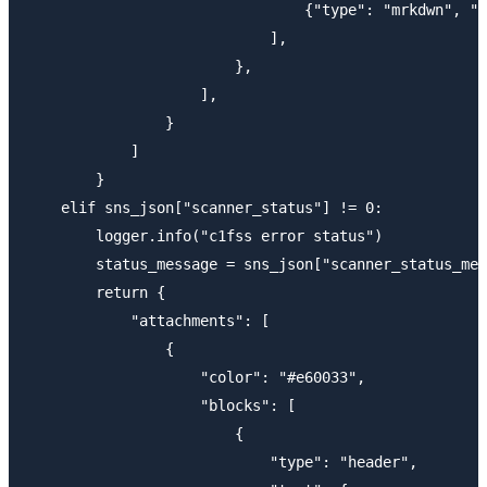
                                {"type": "mrkdwn", "t
                            ],

                        },

                    ],

                }

            ]

        }

    elif sns_json["scanner_status"] != 0:

        logger.info("c1fss error status")

        status_message = sns_json["scanner_status_mes
        return {

            "attachments": [

                {

                    "color": "#e60033",

                    "blocks": [

                        {

                            "type": "header",
