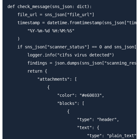
def check_message(sns_json: dict):

    file_url = sns_json["file_url"]

    timestamp = datetime.fromtimestamp(sns_json["time
        "%Y-%m-%d %H:%M:%S"

    )

    if sns_json["scanner_status"] == 0 and sns_json["
        logger.info("c1fss virus detected")

        findings = json.dumps(sns_json["scanning_resu
        return {

            "attachments": [

                {

                    "color": "#e60033",

                    "blocks": [

                        {

                            "type": "header",

                            "text": {

                                "type": "plain_text",
