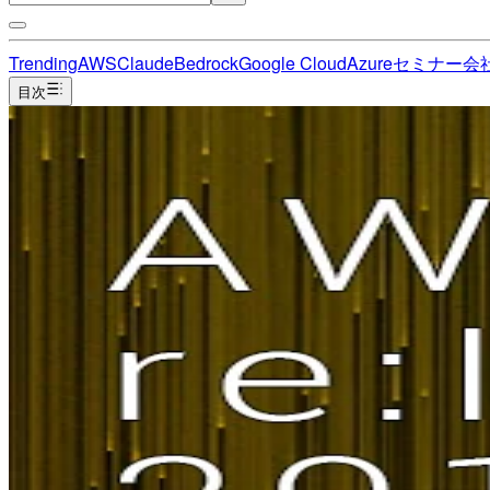
Trending
AWS
Claude
Bedrock
Google Cloud
Azure
セミナー
会
目次