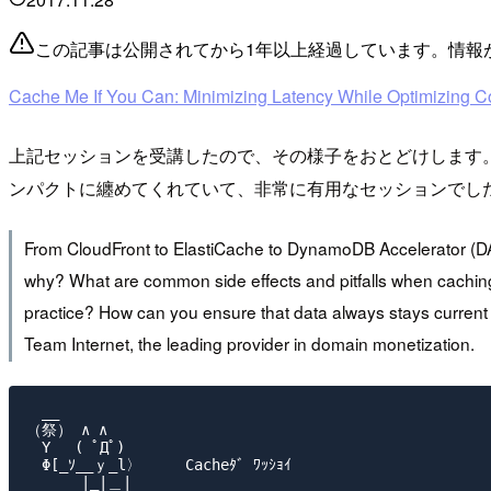
この記事は公開されてから1年以上経過しています。情報
Cache Me If You Can: Minimizing Latency While Optimizing 
上記セッションを受講したので、その様子をおとどけします
ンパクトに纏めてくれていて、非常に有用なセッションでし
From CloudFront to ElastiCache to DynamoDB Accelerator (DAX
why? What are common side effects and pitfalls when cachin
practice? How can you ensure that data always stays current 
Team Internet, the leading provider in domain monetization.
　__

（祭） ∧ ∧

　Y　 ( ﾟДﾟ)

　Φ[_ｿ__ｙ_l〉     Cacheﾀﾞ ﾜｯｼｮｲ

　　　 |_|＿|
