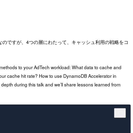
なのですが、4つの層にわたって、キャッシュ利用の戦略をコ
g methods to your AdTech workload: What data to cache and
our cache hit rate? How to use DynamoDB Accelerator in
epth during this talk and we’ll share lessons learned from