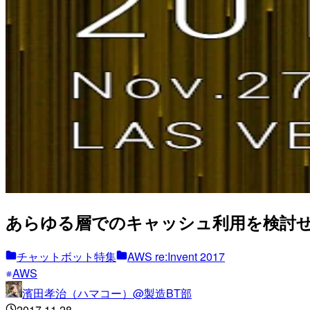
あらゆる層でのキャッシュ利用を検討せよ！各
チャットボット特集
AWS re:Invent 2017
AWS
濱田孝治（ハマコー）@製造BT部
2017.11.28