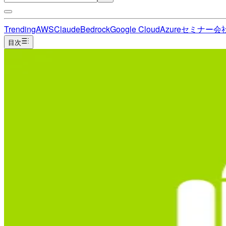
Trending
AWS
Claude
Bedrock
Google Cloud
Azure
セミナー
会
目次