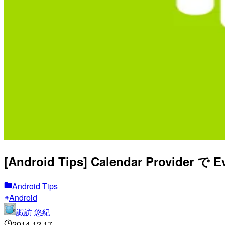
[Android Tips] Calendar Pr
Android Tips
Android
諏訪 悠紀
2014.12.17