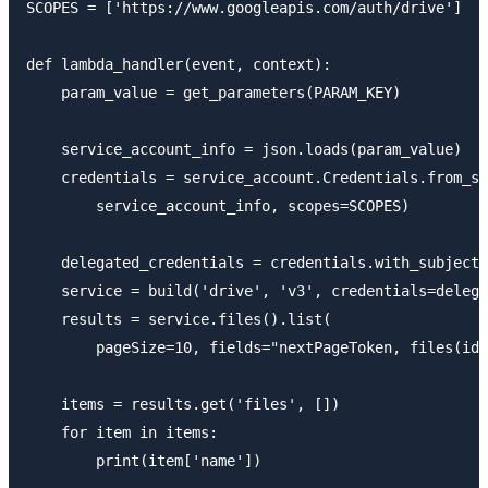
SCOPES = ['https://www.googleapis.com/auth/drive']

def lambda_handler(event, context):

    param_value = get_parameters(PARAM_KEY)

    service_account_info = json.loads(param_value)

    credentials = service_account.Credentials.from_se
        service_account_info, scopes=SCOPES)

    delegated_credentials = credentials.with_subject(
    service = build('drive', 'v3', credentials=delega
    results = service.files().list(

        pageSize=10, fields="nextPageToken, files(id,
    items = results.get('files', [])

    for item in items:

        print(item['name'])
