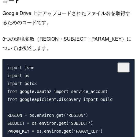
コード
Google Drive 上にアップロードされたファイル名を取得す
るためのコードです。
3つの環境変数（REGION・SUBJECT・PARAM_KEY）に
ついては後述します。
import json

import os

import boto3

from google.oauth2 import service_account

from googleapiclient.discovery import build

REGION = os.environ.get('REGION')

SUBJECT = os.environ.get('SUBJECT')

PARAM_KEY = os.environ.get('PARAM_KEY')
