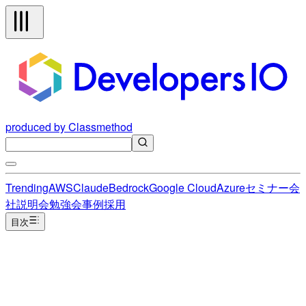
produced by Classmethod
Trending
AWS
Claude
Bedrock
Google Cloud
Azure
セミナー
会
社説明会
勉強会
事例
採用
目次