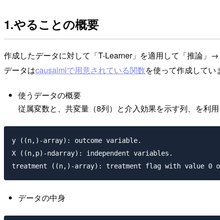
1.やることの概要
作成したデータに対して「T-Learner」を適用して「推
データは
causalmlで用意されている関数
を使って作成してい
使うデータの概要
従属変数と、共変量（8列）と介入効果を示す列、を利用
y ((n,)-array): outcome variable.

X ((n,p)-ndarray): independent variables.

データの中身