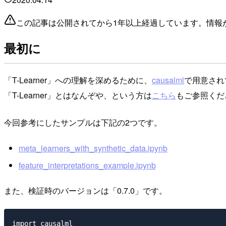
この記事は公開されてから1年以上経過しています。情報
最初に
「T-Learner」への理解を深めるために、
causalml
で用意され
「T-Learner」とはなんぞや、という方は
こちら
もご参照くだ
今回参考にしたサンプルは下記の2つです。
meta_learners_with_synthetic_data.ipynb
feature_interpretations_example.ipynb
また、検証時のバージョンは「0.7.0」です。
import causalml
