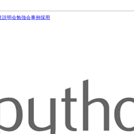
社説明会
勉強会
事例
採用