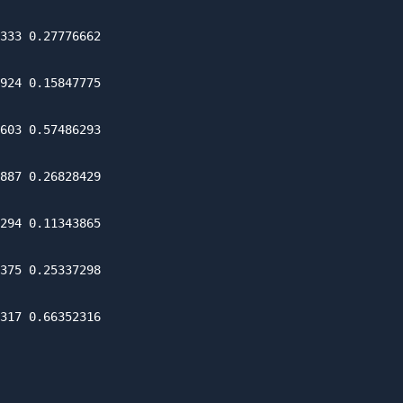
333 0.27776662

924 0.15847775

603 0.57486293

887 0.26828429

294 0.11343865

375 0.25337298

317 0.66352316
