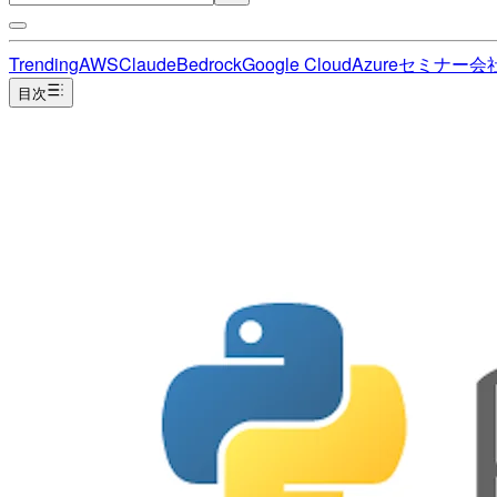
Trending
AWS
Claude
Bedrock
Google Cloud
Azure
セミナー
会
目次