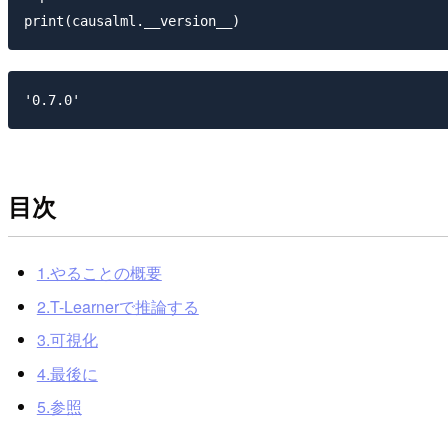
目次
1.やることの概要
2.T-Learnerで推論する
3.可視化
4.最後に
5.参照