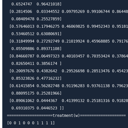
  0.6524747  0.96421018]

 [0.2814506  0.03344552 0.09795269 0.99106744 0.86448
  0.08409478 0.25527859]

 [0.57646013 0.17946275 0.46069825 0.99452343 0.95181
  0.53460512 0.63080691]

 [0.31849994 0.27292749 0.21019924 0.45968885 0.79176
  0.05509886 0.89371108]

 [0.84660787 0.06497323 0.40103457 0.70353424 0.37864
  0.82650411 0.3856174 ]

 [0.20097676 0.4382642  0.29526698 0.28513476 0.45423
  0.85323826 0.47716232]

 [0.61415854 0.56282748 0.91196283 0.93761138 0.79623
  0.88095175 0.25281966]

 [0.89061062 0.0444367  0.41399132 0.25181316 0.91828
  0.69310375 0.0446523 ]]

====================treatment(w)====================
