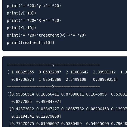
print('='*20+'y'+'='*20)

print(y[:10])

print('='*20+'X'+'='*20)

print(X[:10])

print('='*20+'treatment(w)'+'='*20)

====================y====================

[ 1.00829355  0.05922987  2.11008642  2.39901112  1.3
  0.87736274  1.82545868  2.3499108  -0.38969251]

====================X====================

[[0.55856514 0.18356411 0.87890611 0.1045858  0.53001
  0.8277885  0.49984797]

 [0.44373612 0.03647427 0.18657762 0.08206453 0.13997
  0.13194341 0.12079058]

 [0.77570475 0.61996097 0.5380459  0.54915099 0.79648