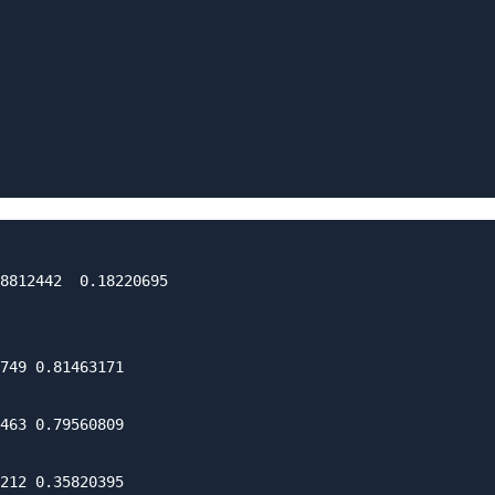
8812442  0.18220695

749 0.81463171

463 0.79560809

212 0.35820395
