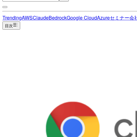
Trending
AWS
Claude
Bedrock
Google Cloud
Azure
セミナー
会
目次