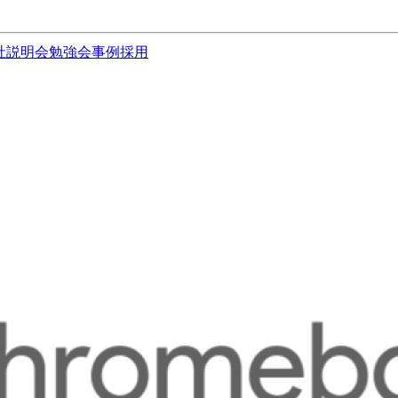
社説明会
勉強会
事例
採用