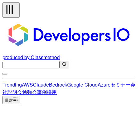
produced by Classmethod
Trending
AWS
Claude
Bedrock
Google Cloud
Azure
セミナー
会
社説明会
勉強会
事例
採用
目次