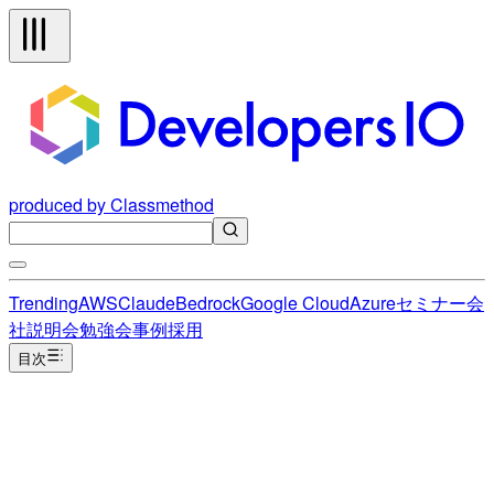
produced by Classmethod
Trending
AWS
Claude
Bedrock
Google Cloud
Azure
セミナー
会
社説明会
勉強会
事例
採用
目次