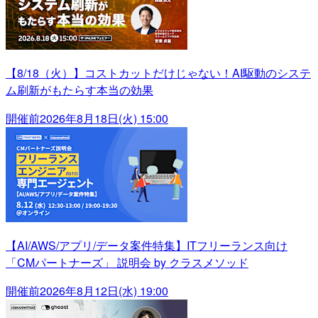
【8/18（火）】コストカットだけじゃない！AI駆動のシステ
ム刷新がもたらす本当の効果
開催前
2026年8月18日(火) 15:00
【AI/AWS/アプリ/データ案件特集】ITフリーランス向け
「CMパートナーズ」 説明会 by クラスメソッド
開催前
2026年8月12日(水) 19:00