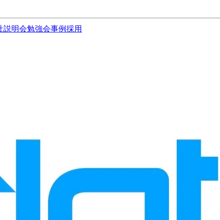
社説明会
勉強会
事例
採用