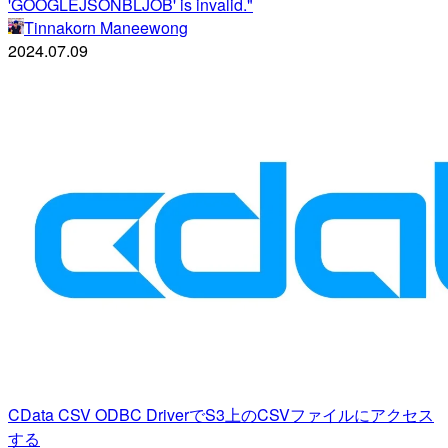
'GOOGLEJSONBLJOB' is invalid."
Tinnakorn Maneewong
2024.07.09
CData CSV ODBC DriverでS3上のCSVファイルにアクセス
する