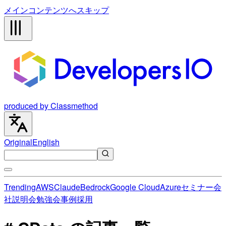
メインコンテンツへスキップ
produced by Classmethod
Original
English
Trending
AWS
Claude
Bedrock
Google Cloud
Azure
セミナー
会
社説明会
勉強会
事例
採用