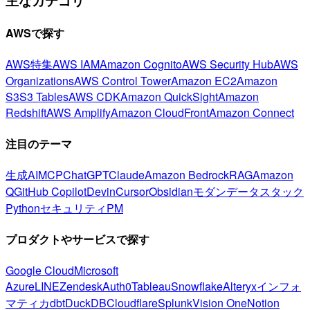
主なカテゴリ
AWSで探す
AWS特集
AWS IAM
Amazon Cognito
AWS Security Hub
AWS
Organizations
AWS Control Tower
Amazon EC2
Amazon
S3
S3 Tables
AWS CDK
Amazon QuickSight
Amazon
Redshift
AWS Amplify
Amazon CloudFront
Amazon Connect
注目のテーマ
生成AI
MCP
ChatGPT
Claude
Amazon Bedrock
RAG
Amazon
Q
GitHub Copilot
Devin
Cursor
Obsidian
モダンデータスタック
Python
セキュリティ
PM
プロダクトやサービスで探す
Google Cloud
Microsoft
Azure
LINE
Zendesk
Auth0
Tableau
Snowflake
Alteryx
インフォ
マティカ
dbt
DuckDB
Cloudflare
Splunk
Vision One
Notion