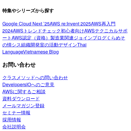
特集やシリーズから探す
Google Cloud Next ’25
AWS re:Invent 2025
AWS再入門
2024
AWSトレンドチェック
初心者向け
AWSテクニカルサポ
ート
AWS認定（資格）
製造業関連
ジョインブログ
くらめそ
の情シス
組織開発室の活動
デザイン
Thai
Language
Vietnamese Blog
お問い合わせ
クラスメソッドへの問い合わせ
DevelopersIOへのご意見
AWSに関するご相談
資料ダウンロード
メールマガジン登録
セミナー情報
採用情報
会社説明会