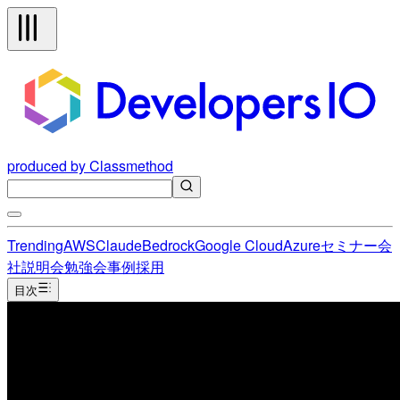
produced by Classmethod
Trending
AWS
Claude
Bedrock
Google Cloud
Azure
セミナー
会
社説明会
勉強会
事例
採用
目次