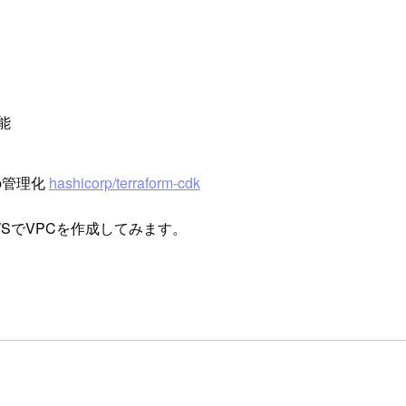
能
p管理化
hashicorp/terraform-cdk
SでVPCを作成してみます。