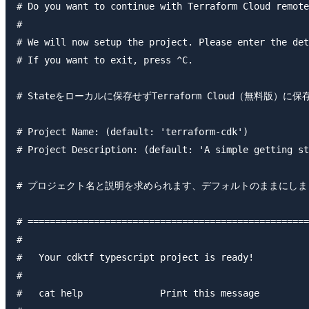
# Do you want to continue with Terraform Cloud remote
# 

# We will now setup the project. Please enter the det
# If you want to exit, press ^C.

# Stateをローカルに保存せずTerraform Cloud（無料
# Project Name: (default: 'terraform-cdk')

# Project Description: (default: 'A simple getting st
# プロジェクト名と説明を求められます、デフォルトのままにしま
# ===================================================
# 

#   Your cdktf typescript project is ready!

# 

#   cat help              Print this message
