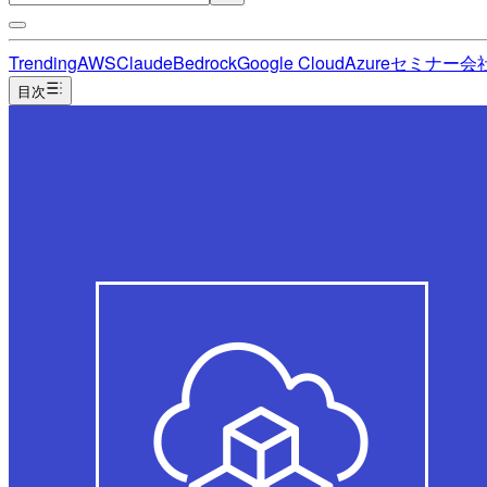
Trending
AWS
Claude
Bedrock
Google Cloud
Azure
セミナー
会
目次