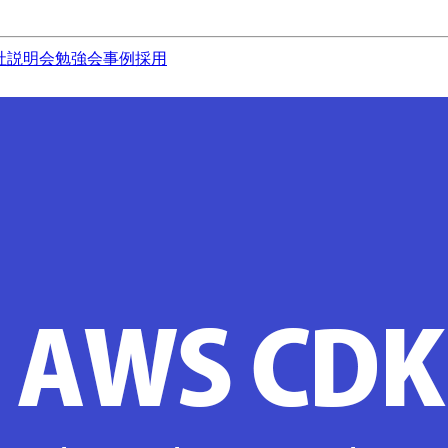
社説明会
勉強会
事例
採用