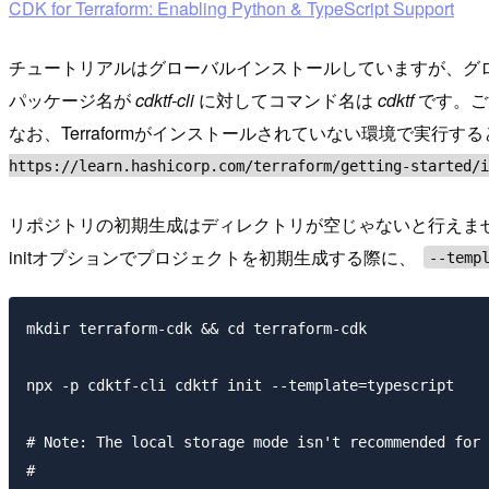
CDK for Terraform: Enabling Python & TypeScript Support
チュートリアルはグローバルインストールしていますが、グ
パッケージ名が
cdktf-cli
に対してコマンド名は
cdktf
です。ご
なお、Terraformがインストールされていない環境で実行す
https://learn.hashicorp.com/terraform/getting-started/i
リポジトリの初期生成はディレクトリが空じゃないと行えま
initオプションでプロジェクトを初期生成する際に、
--temp
mkdir terraform-cdk && cd terraform-cdk

npx -p cdktf-cli cdktf init --template=typescript

# Note: The local storage mode isn't recommended for 
# 
