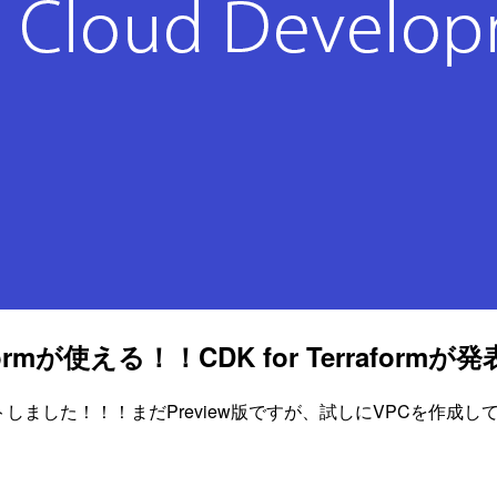
mが使える！！CDK for Terraformが
ポートしました！！！まだPreview版ですが、試しにVPCを作成