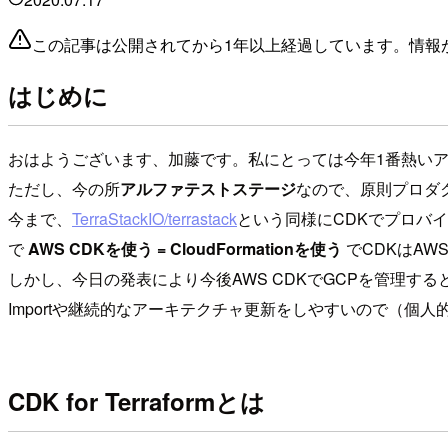
この記事は公開されてから1年以上経過しています。情報
はじめに
おはようございます、加藤です。私にとっては今年1番熱いアップ
ただし、今の所
アルファテストステージ
なので、原則プロダ
今まで、
TerraStackIO/terrastack
という同様にCDKでプロバイ
で
AWS CDKを使う = CloudFormationを使う
でCDKはAW
しかし、今日の発表により今後AWS CDKでGCPを管理するとい
Importや継続的なアーキテクチャ更新をしやすいので（個
CDK for Terraformとは