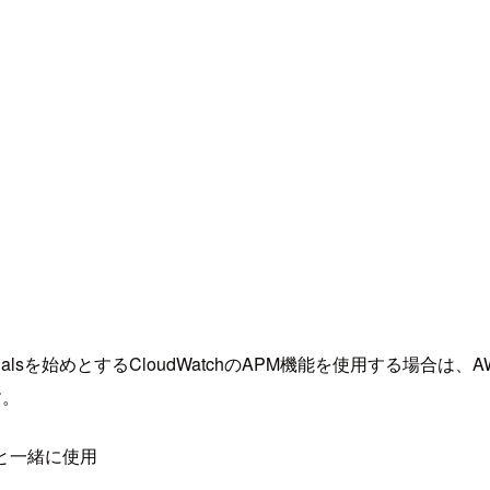
めとするCloudWatchのAPM機能を使用する場合は、AWS Distro fo
す。
ジェントと一緒に使用