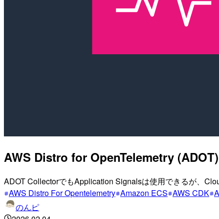
AWS Distro for OpenTelemetry (AD
ADOT CollectorでもApplication Signalsは使用できる
AWS Distro For Opentelemetry
Amazon ECS
AWS CDK
のんピ
2026.02.04