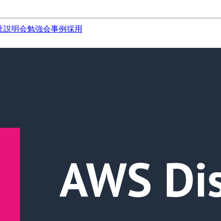
社説明会
勉強会
事例
採用