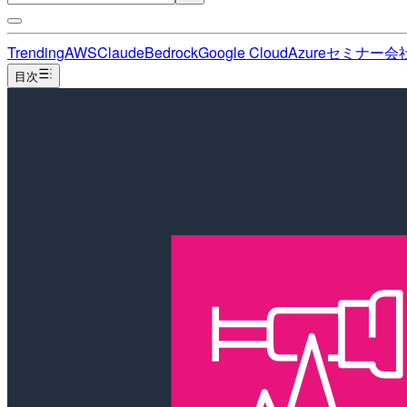
Trending
AWS
Claude
Bedrock
Google Cloud
Azure
セミナー
会
目次