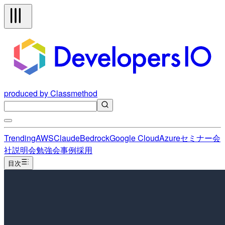
produced by Classmethod
Trending
AWS
Claude
Bedrock
Google Cloud
Azure
セミナー
会
社説明会
勉強会
事例
採用
目次