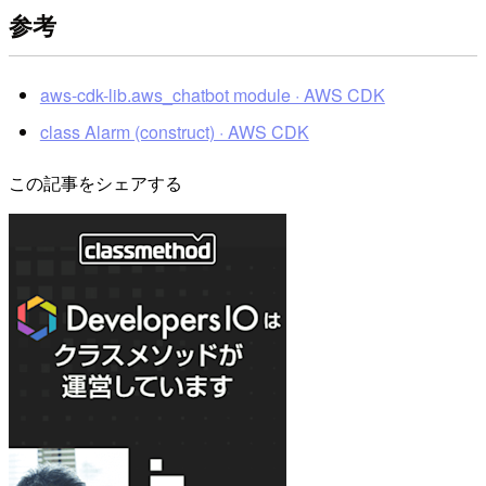
参考
aws-cdk-lib.aws_chatbot module · AWS CDK
class Alarm (construct) · AWS CDK
この記事をシェアする