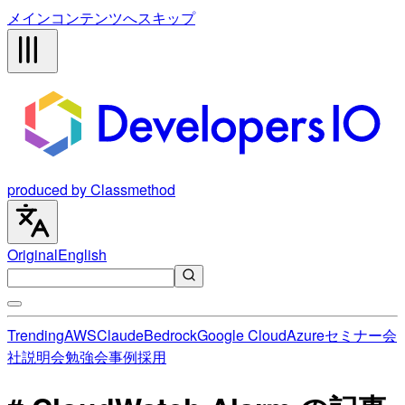
メインコンテンツへスキップ
produced by Classmethod
Original
English
Trending
AWS
Claude
Bedrock
Google Cloud
Azure
セミナー
会
社説明会
勉強会
事例
採用