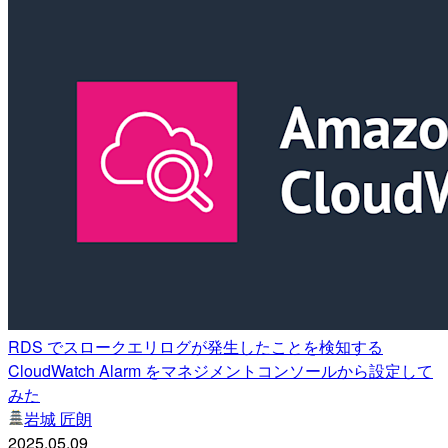
RDS でスロークエリログが発生したことを検知する
CloudWatch Alarm をマネジメントコンソールから設定して
みた
岩城 匠朗
2025.05.09