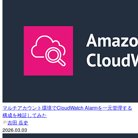
マルチアカウント環境でCloudWatch Alarmを一元管理する
構成を検証してみた
吉田 岳史
2026.03.03