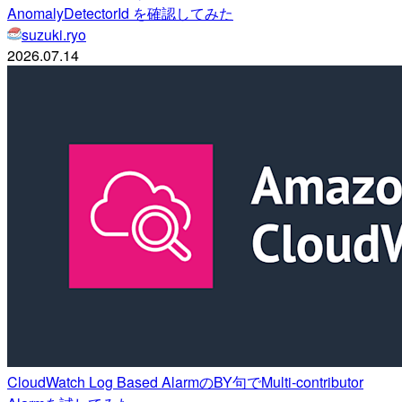
AnomalyDetectorId を確認してみた
suzuki.ryo
2026.07.14
CloudWatch Log Based AlarmのBY句でMulti-contributor