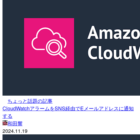
ちょっと話題の記事
CloudWatchアラームをSNS経由でEメールアドレスに通知
する
和田響
2024.11.19