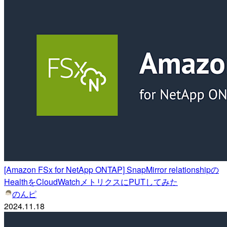
[Amazon FSx for NetApp ONTAP] SnapMirror relationshipの
HealthをCloudWatchメトリクスにPUTしてみた
のんピ
2024.11.18