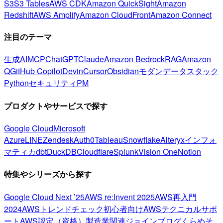
S3
S3 Tables
AWS CDK
Amazon QuickSight
Amazon
Redshift
AWS Amplify
Amazon CloudFront
Amazon Connect
注目のテーマ
生成AI
MCP
ChatGPT
Claude
Amazon Bedrock
RAG
Amazon
Q
GitHub Copilot
Devin
Cursor
Obsidian
モダンデータスタック
Python
セキュリティ
PM
プロダクトやサービスで探す
Google Cloud
Microsoft
Azure
LINE
Zendesk
Auth0
Tableau
Snowflake
Alteryx
インフォ
マティカ
dbt
DuckDB
Cloudflare
Splunk
Vision One
Notion
特集やシリーズから探す
Google Cloud Next ’25
AWS re:Invent 2025
AWS再入門
2024
AWSトレンドチェック
初心者向け
AWSテクニカルサポ
ート
AWS認定（資格）
製造業関連
ジョインブログ
くらめそ