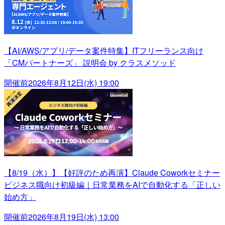
【AI/AWS/アプリ/データ案件特集】ITフリーランス向け
「CMパートナーズ」 説明会 by クラスメソッド
開催前
2026年8月12日(水) 19:00
【8/19（水）】【好評のため再演】Claude Coworkセミナー
ビジネス職向け初級編｜日常業務をAIで自動化する「正しい
始め方」
開催前
2026年8月19日(水) 13:00