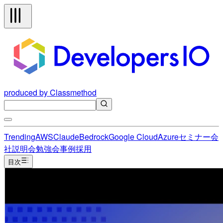
produced by Classmethod
Trending
AWS
Claude
Bedrock
Google Cloud
Azure
セミナー
会
社説明会
勉強会
事例
採用
目次