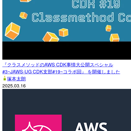
『クラスメソッドのAWS CDK事情大公開スペシャル
#3~JAWS-UG CDK支部#19~コラボ回』 を開催しました
塚本太朗
2025.03.16