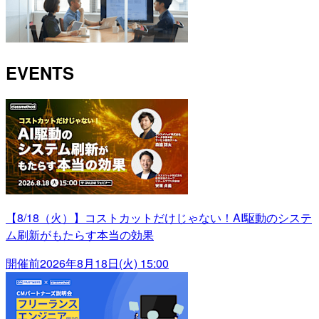
EVENTS
【8/18（火）】コストカットだけじゃない！AI駆動のシステ
ム刷新がもたらす本当の効果
開催前
2026年8月18日(火) 15:00