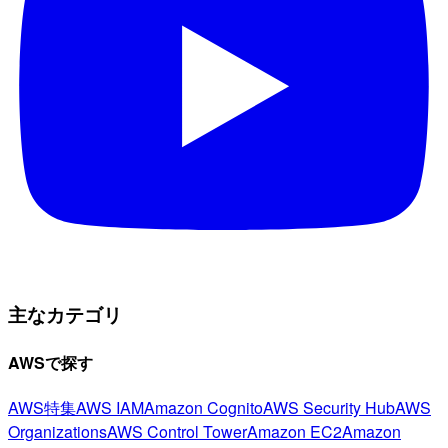
主なカテゴリ
AWSで探す
AWS特集
AWS IAM
Amazon Cognito
AWS Security Hub
AWS
Organizations
AWS Control Tower
Amazon EC2
Amazon