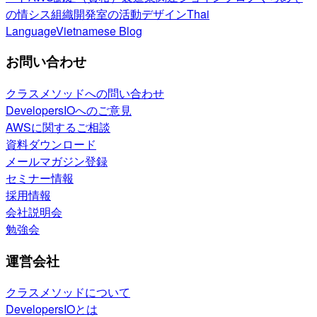
の情シス
組織開発室の活動
デザイン
Thai
Language
Vietnamese Blog
お問い合わせ
クラスメソッドへの問い合わせ
DevelopersIOへのご意見
AWSに関するご相談
資料ダウンロード
メールマガジン登録
セミナー情報
採用情報
会社説明会
勉強会
運営会社
クラスメソッドについて
DevelopersIOとは