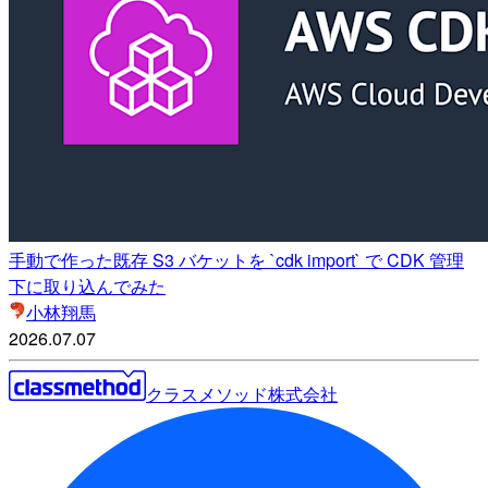
手動で作った既存 S3 バケットを `cdk import` で CDK 管理
下に取り込んでみた
小林翔馬
2026.07.07
クラスメソッド株式会社