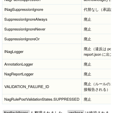
INagSuppressionIgnore
代替なし（承認
SuppressionIgnoreAlways
廃止
SuppressionIgnoreNever
廃止
SuppressionIgnoreOr
廃止
廃止（違反は policy-
INagLogger
report.json に
AnnotationLogger
廃止
NagReportLogger
廃止
廃止（ルールの
VALIDATION_FAILURE_ID
接報告される）
NagRulePostValidationStates.SUPPRESSED
廃止
も整理されました。
は維持されま
NagPackProps
verbose