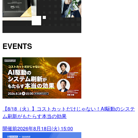
EVENTS
【8/18（火）】コストカットだけじゃない！AI駆動のシステ
ム刷新がもたらす本当の効果
開催前
2026年8月18日(火) 15:00