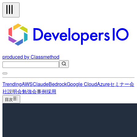
produced by Classmethod
Trending
AWS
Claude
Bedrock
Google Cloud
Azure
セミナー
会
社説明会
勉強会
事例
採用
目次