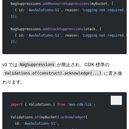
NagSuppressions.
addResourceSuppressions
(myBucket, [
  { id: 
'AwsSolutions-S1'
, reason: 
'Logging not required.'
]);
NagSuppressions.
addStackSuppressions
(stack, [
  { id: 
'AwsSolutions-S1'
, reason: 
'Logging not required.'
]);
v3 では
が廃止され、CDK 標準の
NagSuppressions
に置き換
Validations.of(construct).acknowledge(...)
わります。
import
 { Validations } 
from
 'aws-cdk-lib'
;
Validations.
of
(myBucket).
acknowledge
({
  id: 
'AwsSolutions-S1'
,