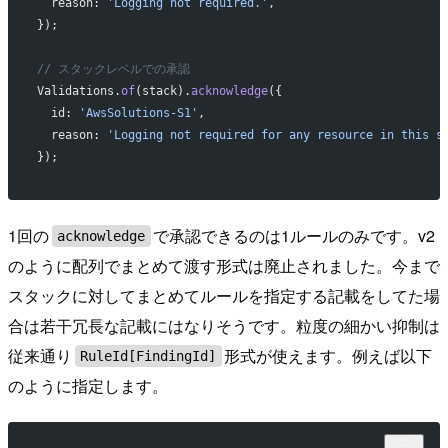
  reason: 
'Logging not required.'
,
});
// スタックレベルでの承認
Validations.
of
(stack).
acknowledge
({
  id: 
'AwsSolutions-S1'
,
  reason: 
'Logging not required for any resource in this s
});
1回の
で承認できるのは1ルールのみです。v2
acknowledge
のように配列でまとめて渡す形式は廃止されました。今まで
スタックに対してまとめてルールを指定する記載をしてた場
合は若干冗長な記載にはなりそうです。粒度の細かい抑制は
従来通り
形式が使えます。例えば以下
RuleId[FindingId]
のように指定します。