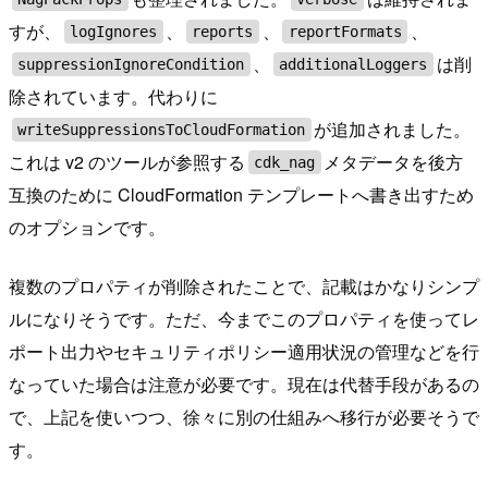
すが、
、
、
、
logIgnores
reports
reportFormats
、
は削
suppressionIgnoreCondition
additionalLoggers
除されています。代わりに
が追加されました。
writeSuppressionsToCloudFormation
これは v2 のツールが参照する
メタデータを後方
cdk_nag
互換のために CloudFormation テンプレートへ書き出すため
のオプションです。
複数のプロパティが削除されたことで、記載はかなりシンプ
ルになりそうです。ただ、今までこのプロパティを使ってレ
ポート出力やセキュリティポリシー適用状況の管理などを行
なっていた場合は注意が必要です。現在は代替手段があるの
で、上記を使いつつ、徐々に別の仕組みへ移行が必要そうで
す。