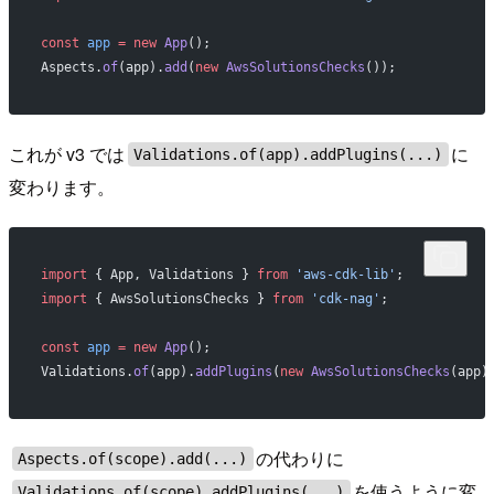
const
 app
 =
 new
 App
();
Aspects.
of
(app).
add
(
new
 AwsSolutionsChecks
());
これが v3 では
に
Validations.of(app).addPlugins(...)
変わります。
import
 { App, Validations } 
from
 'aws-cdk-lib'
;
import
 { AwsSolutionsChecks } 
from
 'cdk-nag'
;
const
 app
 =
 new
 App
();
Validations.
of
(app).
addPlugins
(
new
 AwsSolutionsChecks
(app)
の代わりに
Aspects.of(scope).add(...)
を使うように変
Validations.of(scope).addPlugins(...)