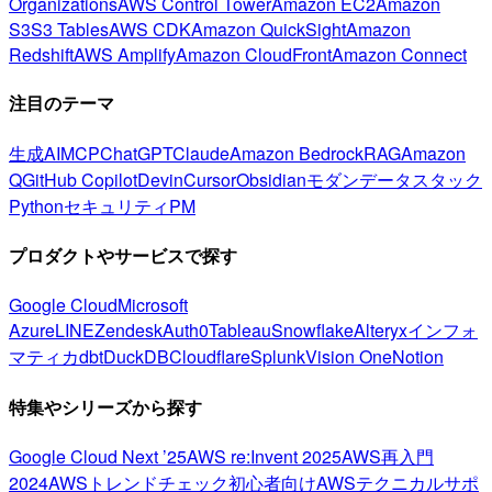
Organizations
AWS Control Tower
Amazon EC2
Amazon
S3
S3 Tables
AWS CDK
Amazon QuickSight
Amazon
Redshift
AWS Amplify
Amazon CloudFront
Amazon Connect
注目のテーマ
生成AI
MCP
ChatGPT
Claude
Amazon Bedrock
RAG
Amazon
Q
GitHub Copilot
Devin
Cursor
Obsidian
モダンデータスタック
Python
セキュリティ
PM
プロダクトやサービスで探す
Google Cloud
Microsoft
Azure
LINE
Zendesk
Auth0
Tableau
Snowflake
Alteryx
インフォ
マティカ
dbt
DuckDB
Cloudflare
Splunk
Vision One
Notion
特集やシリーズから探す
Google Cloud Next ’25
AWS re:Invent 2025
AWS再入門
2024
AWSトレンドチェック
初心者向け
AWSテクニカルサポ