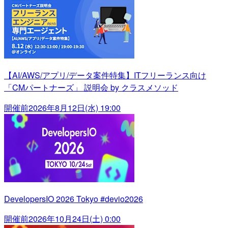
【AI/AWS/アプリ/データ案件特集】ITフリーランス向け
「CMパートナーズ」 説明会 by クラスメソッド
開催前
2026年8月12日(水) 19:00
DevelopersIO 2026 Tokyo #devio2026
開催前
2026年10月24日(土) 0:00