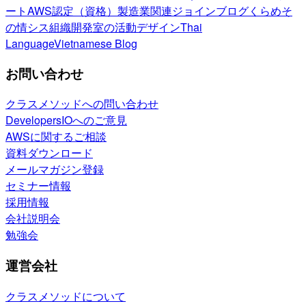
ート
AWS認定（資格）
製造業関連
ジョインブログ
くらめそ
の情シス
組織開発室の活動
デザイン
Thai
Language
Vietnamese Blog
お問い合わせ
クラスメソッドへの問い合わせ
DevelopersIOへのご意見
AWSに関するご相談
資料ダウンロード
メールマガジン登録
セミナー情報
採用情報
会社説明会
勉強会
運営会社
クラスメソッドについて