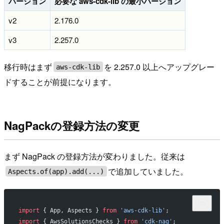
バージョン
必要な aws-cdk-lib の最小バージョン
v2
2.176.0
v3
2.257.0
移行時はまず
を 2.257.0 以上へアップグレー
aws-cdk-lib
ドすることが前提になります。
NagPackの登録方法の変更
まず NagPack の登録方法が変わりました。従来は
で追加していました。
Aspects.of(app).add(...)
import
 { App, Aspects } 
from
 'aws-cdk-lib'
;
import
 { AwsSolutionsChecks } 
from
 'cdk-nag'
;