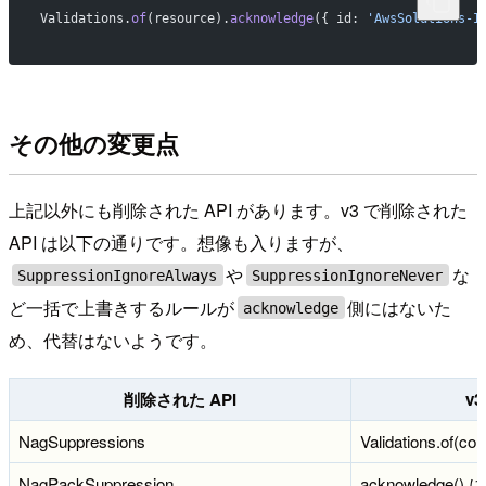
Validations.
of
(resource).
acknowledge
({ id: 
'AwsSolutions-I
その他の変更点
上記以外にも削除された API があります。v3 で削除された
API は以下の通りです。想像も入りますが、
や
な
SuppressionIgnoreAlways
SuppressionIgnoreNever
ど一括で上書きするルールが
側にはないた
acknowledge
め、代替はないようです。
削除された API
v
NagSuppressions
Validations.of(con
NagPackSuppression
acknowledge() に