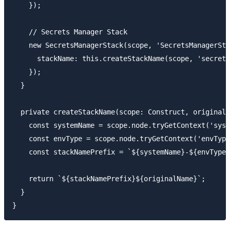
    });

    // Secrets Manager Stack

    new SecretsManagerStack(scope, 'SecretsManagerSta
      stackName: this.createStackName(scope, 'secrets
    });

  }

  private createStackName(scope: Construct, originalN
    const systemName = scope.node.tryGetContext('syst
    const envType = scope.node.tryGetContext('envType
    const stackNamePrefix = `${systemName}-${envType}
    return `${stackNamePrefix}${originalName}`;

  }
