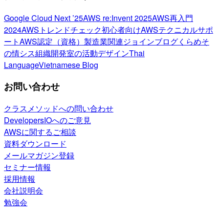
Google Cloud Next ’25
AWS re:Invent 2025
AWS再入門
2024
AWSトレンドチェック
初心者向け
AWSテクニカルサポ
ート
AWS認定（資格）
製造業関連
ジョインブログ
くらめそ
の情シス
組織開発室の活動
デザイン
Thai
Language
Vietnamese Blog
お問い合わせ
クラスメソッドへの問い合わせ
DevelopersIOへのご意見
AWSに関するご相談
資料ダウンロード
メールマガジン登録
セミナー情報
採用情報
会社説明会
勉強会