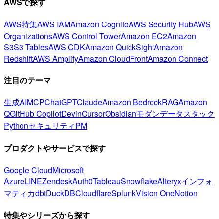
AWSで探す
AWS特集
AWS IAM
Amazon Cognito
AWS Security Hub
AWS
Organizations
AWS Control Tower
Amazon EC2
Amazon
S3
S3 Tables
AWS CDK
Amazon QuickSight
Amazon
Redshift
AWS Amplify
Amazon CloudFront
Amazon Connect
注目のテーマ
生成AI
MCP
ChatGPT
Claude
Amazon Bedrock
RAG
Amazon
Q
GitHub Copilot
Devin
Cursor
Obsidian
モダンデータスタック
Python
セキュリティ
PM
プロダクトやサービスで探す
Google Cloud
Microsoft
Azure
LINE
Zendesk
Auth0
Tableau
Snowflake
Alteryx
インフォ
マティカ
dbt
DuckDB
Cloudflare
Splunk
Vision One
Notion
特集やシリーズから探す