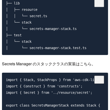
├── lib

│   ├── resource

│   │   └── secret.ts

│   └── stack

│       └── secrets-manager-stack.ts

├── test

│   └── stack

Secrets Manager のスタッククラスの実装はこちら。
import { Stack, StackProps } from 'aws-cdk-lib';

import { Construct } from 'constructs';

import { Secret } from '../resource/secret';

export class SecretsManagerStack extends Stack {
