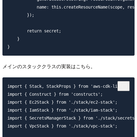
            name: this.createResourceName(scope, reso
        });

        return secret;

    }

メインのスタッククラスの実装はこちら。
import { Stack, StackProps } from 'aws-cdk-lib';

import { Construct } from 'constructs';

import { Ec2Stack } from './stack/ec2-stack';

import { IamStack } from './stack/iam-stack';

import { SecretsManagerStack } from './stack/secrets-
import { VpcStack } from './stack/vpc-stack';
