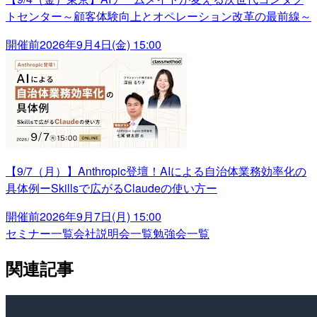
トセンター～顧客体験向上とオペレーション改革の最前線～
開催前
2026年9月4日(金) 15:00
【9/7（月）】Anthropic登壇！AIによる自治体業務効率化の
具体例ーSkillsで広がるClaudeの使い方ー
開催前
2026年9月7日(月) 15:00
セミナー一覧
会社説明会一覧
勉強会一覧
関連記事