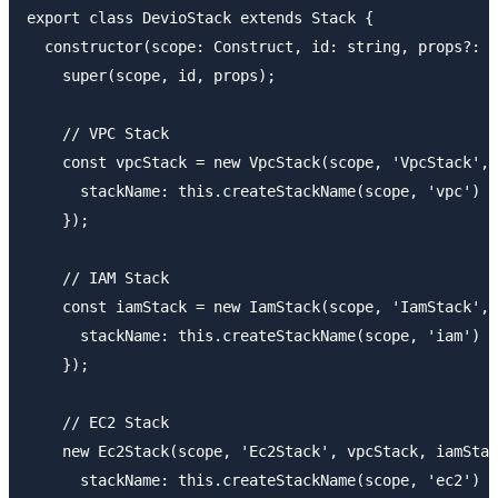
export class DevioStack extends Stack {

  constructor(scope: Construct, id: string, props?: S
    super(scope, id, props);

    // VPC Stack

    const vpcStack = new VpcStack(scope, 'VpcStack', 
      stackName: this.createStackName(scope, 'vpc')

    });

    // IAM Stack

    const iamStack = new IamStack(scope, 'IamStack', 
      stackName: this.createStackName(scope, 'iam')

    });

    // EC2 Stack

    new Ec2Stack(scope, 'Ec2Stack', vpcStack, iamStac
      stackName: this.createStackName(scope, 'ec2')
