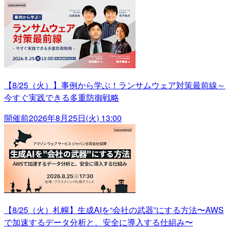
【8/25（火）】事例から学ぶ！ランサムウェア対策最前線～
今すぐ実践できる多重防御戦略
開催前
2026年8月25日(火) 13:00
【8/25（火）札幌】生成AIを“会社の武器”にする方法〜AWS
で加速するデータ分析と、安全に導入する仕組み〜