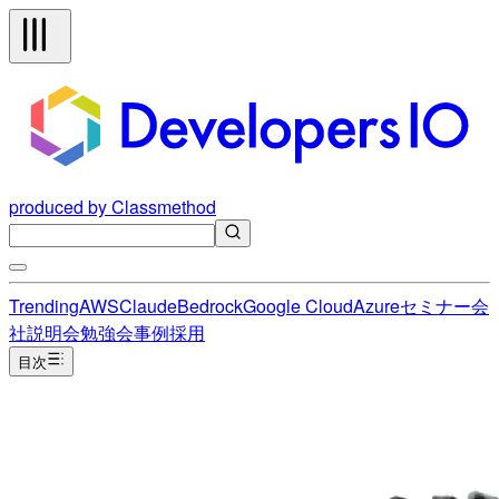
produced by Classmethod
Trending
AWS
Claude
Bedrock
Google Cloud
Azure
セミナー
会
社説明会
勉強会
事例
採用
目次