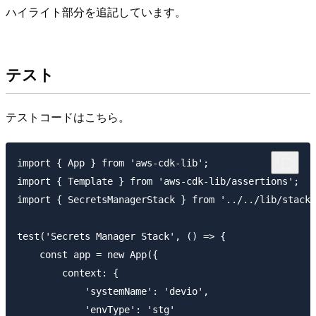
ハイライト部分を追記しています。
テスト
テストコードはこちら。
import { App } from 'aws-cdk-lib';

import { Template } from 'aws-cdk-lib/assertions';

import { SecretsManagerStack } from '../../lib/stack/
test('Secrets Manager Stack', () => {

    const app = new App({

        context: {

            'systemName': 'devio',

            'envType': 'stg'
