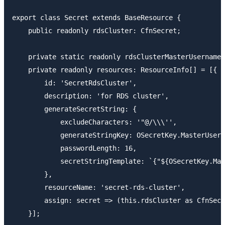
export class Secret extends BaseResource {

    public readonly rdsCluster: CfnSecret;

    private static readonly rdsClusterMasterUsername 
    private readonly resources: ResourceInfo[] = [{

        id: 'SecretRdsCluster',

        description: 'for RDS cluster',

        generateSecretString: {

            excludeCharacters: '"@/\\\'',

            generateStringKey: OSecretKey.MasterUserP
            passwordLength: 16,

            secretStringTemplate: `{"${OSecretKey.Mas
        },

        resourceName: 'secret-rds-cluster',

        assign: secret => (this.rdsCluster as CfnSecr
    }];
