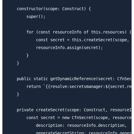
    constructor(scope: Construct) {

        super();

        for (const resourceInfo of this.resources) {

            const secret = this.createSecret(scope, r
            resourceInfo.assign(secret);

        }

    }

    public static getDynamicReference(secret: CfnSecr
        return `{{resolve:secretsmanager:${secret.ref
    }

    private createSecret(scope: Construct, resourceIn
        const secret = new CfnSecret(scope, resourceI
            description: resourceInfo.description,

            generateSecretString: resourceInfo.genera