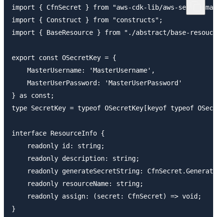
import { CfnSecret } from "aws-cdk-lib/aws-secretsman
import { Construct } from "constructs";

import { BaseResource } from "./abstract/base-resouce
export const OSecretKey = {

    MasterUsername: 'MasterUsername',

    MasterUserPassword: 'MasterUserPassword'

} as const;

type SecretKey = typeof OSecretKey[keyof typeof OSecr
interface ResourceInfo {

    readonly id: string;

    readonly description: string;

    readonly generateSecretString: CfnSecret.Generate
    readonly resourceName: string;

    readonly assign: (secret: CfnSecret) => void;

}
