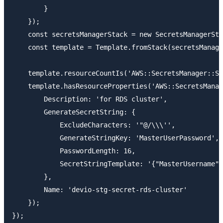
        }

    });

    const secretsManagerStack = new SecretsManagerSta
    const template = Template.fromStack(secretsManage
    template.resourceCountIs('AWS::SecretsManager::Se
    template.hasResourceProperties('AWS::SecretsManag
        Description: 'for RDS cluster',

        GenerateSecretString: {

            ExcludeCharacters: '"@/\\\'',

            GenerateStringKey: 'MasterUserPassword',

            PasswordLength: 16,

            SecretStringTemplate: '{"MasterUsername":
        },

        Name: 'devio-stg-secret-rds-cluster'

    });
