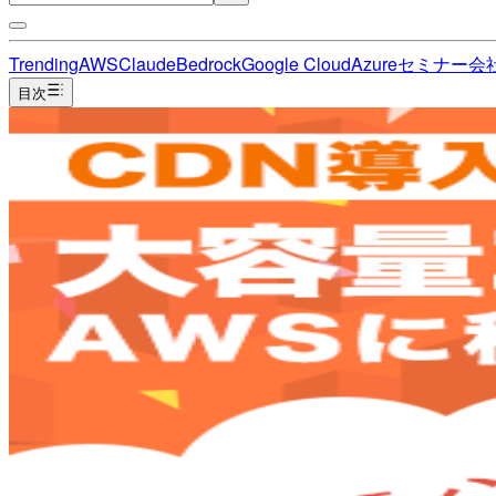
Trending
AWS
Claude
Bedrock
Google Cloud
Azure
セミナー
会
目次